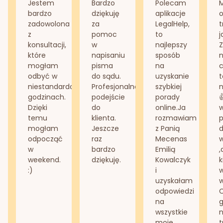
Jestem
Bardzo
Polecam
bardzo
dziękuję
aplikacje
o
zadowolona
za
LegalHelp,
t
z
pomoc
to
j
konsultacji,
w
najlepszy
Z
które
napisaniu
sposób
n
mogłam
pisma
na
odbyć w
do sądu.
uzyskanie
t
niestandardowych
Profesjonalne
szybkiej
n
godzinach.
podejście
porady
Dzięki
do
online.Ja
temu
klienta.
rozmawiam
mogłam
Jeszcze
z Panią
d
odpocząć
raz
Mecenas
w
bardzo
Emilią
,
weekend.
dziękuję.
Kowalczyk
k
:)
i
w
uzyskałam
odpowiedzi
na
g
wszystkie
n
moje
t