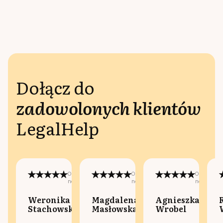
Dołącz do
zadowolonych klientów
LegalHelp
Opublikowano
Opublikowano
Opublikow
na:
na:
na:
Weronika
Magdalena
Agnieszka
Stachowska
Masłowska
Wrobel