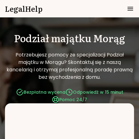
LegalHelp
Podział majątku
Morąg
Potrzebujesz pomocy ze specjalizacji Podział
majątku w Morągu?
Skontaktuj się z naszą
kancelarią i otrzymaj profesjonalną poradę prawną
bez wychodzenia z domu.
Bezpłatna wycena
Odpowiedź w 15 minut
Pomoc 24/7