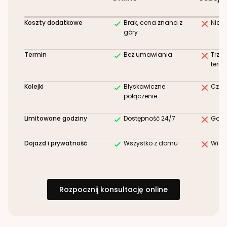
Koszty dodatkowe
Brak, cena znana z
Niez
góry
Termin
Bez umawiania
Trze
term
Kolejki
Błyskawiczne
Czek
połączenie
Limitowane godziny
Dostępność 24/7
Godz
Dojazd i prywatność
Wszystko z domu
Wizy
Rozpocznij konsultację online