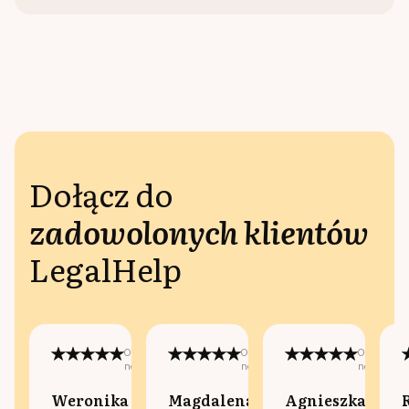
Dołącz do
zadowolonych klientów
LegalHelp
Opublikowano
Opublikowano
Opublikow
na:
na:
na:
Weronika
Magdalena
Agnieszka