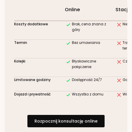
Online
Stacjo
Koszty dodatkowe
Brak, cena znana z
Niez
góry
Termin
Bez umawiania
Trze
term
Kolejki
Błyskawiczne
Czek
połączenie
Limitowane godziny
Dostępność 24/7
Godz
Dojazd i prywatność
Wszystko z domu
Wizy
Rozpocznij konsultację online