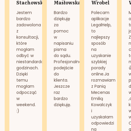
Stachowska
Masłowska
Wrobel
Jestem
Bardzo
Polecam
bardzo
dziękuję
aplikacje
o
zadowolona
za
LegalHelp,
t
z
pomoc
to
j
konsultacji,
w
najlepszy
Z
które
napisaniu
sposób
n
mogłam
pisma
na
odbyć w
do sądu.
uzyskanie
t
niestandardowych
Profesjonalne
szybkiej
n
godzinach.
podejście
porady
Dzięki
do
online.Ja
temu
klienta.
rozmawiam
mogłam
Jeszcze
z Panią
d
odpocząć
raz
Mecenas
w
bardzo
Emilią
,
weekend.
dziękuję.
Kowalczyk
k
:)
i
w
uzyskałam
odpowiedzi
na
g