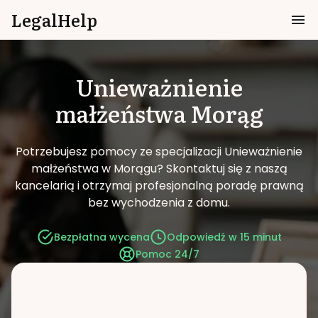
LegalHelp
Unieważnienie
małżeństwa
Morąg
Potrzebujesz pomocy ze specjalizacji Unieważnienie
małżeństwa w Morągu?
Skontaktuj się z naszą
kancelarią i otrzymaj profesjonalną poradę prawną
bez wychodzenia z domu.
Bezpłatna wycena
Odpowiedź w 15 minut
Pomoc 24/7