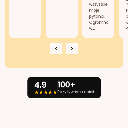
wszystkie
n
moje
t
pytania.
Ogromna
K
w...
P
100+
4.9
Pozytywnych opinii