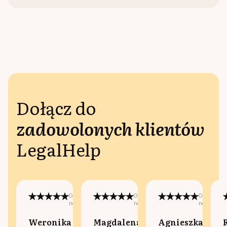
Dołącz do
zadowolonych klientów
LegalHelp
Opublikowano
Opublikowano
Opublikow
na:
na:
na:
Weronika
Magdalena
Agnieszka