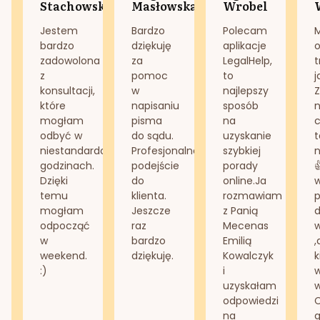
Stachowska
Masłowska
Wrobel
Jestem
Bardzo
Polecam
bardzo
dziękuję
aplikacje
o
zadowolona
za
LegalHelp,
t
z
pomoc
to
j
konsultacji,
w
najlepszy
Z
które
napisaniu
sposób
n
mogłam
pisma
na
odbyć w
do sądu.
uzyskanie
t
niestandardowych
Profesjonalne
szybkiej
n
godzinach.
podejście
porady
Dzięki
do
online.Ja
temu
klienta.
rozmawiam
mogłam
Jeszcze
z Panią
d
odpocząć
raz
Mecenas
w
bardzo
Emilią
,
weekend.
dziękuję.
Kowalczyk
k
:)
i
w
uzyskałam
odpowiedzi
na
g