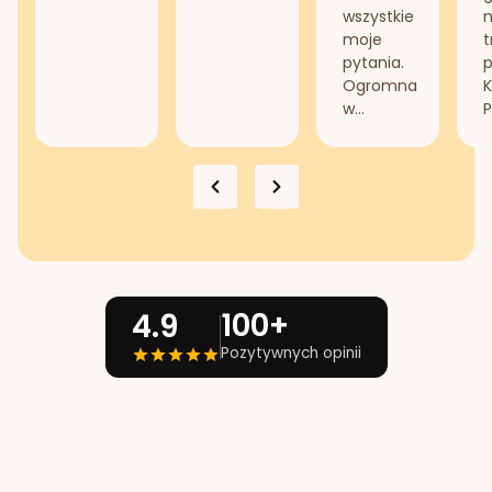
wszystkie
n
moje
t
pytania.
Ogromna
K
w...
P
100+
4.9
Pozytywnych opinii