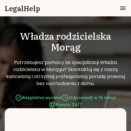
LegalHelp
Władza rodzicielska
Morąg
Potrzebujesz pomocy ze specjalizacji Władza
rodzicielska w Morągu?
Skontaktuj się z naszą
kancelarią i otrzymaj profesjonalną poradę prawną
bez wychodzenia z domu.
Bezpłatna wycena
Odpowiedź w 15 minut
Pomoc 24/7