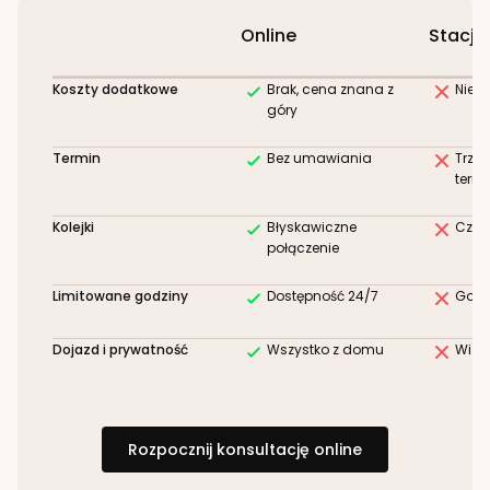
Online
Stacjo
Koszty dodatkowe
Brak, cena znana z
Niez
góry
Termin
Bez umawiania
Trze
term
Kolejki
Błyskawiczne
Czek
połączenie
Limitowane godziny
Dostępność 24/7
Godz
Dojazd i prywatność
Wszystko z domu
Wizy
Rozpocznij konsultację online