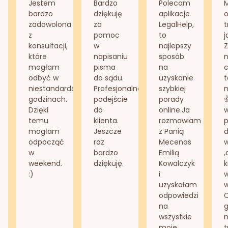
Jestem
Bardzo
Polecam
bardzo
dziękuję
aplikacje
o
zadowolona
za
LegalHelp,
t
z
pomoc
to
j
konsultacji,
w
najlepszy
Z
które
napisaniu
sposób
n
mogłam
pisma
na
odbyć w
do sądu.
uzyskanie
t
niestandardowych
Profesjonalne
szybkiej
n
godzinach.
podejście
porady
Dzięki
do
online.Ja
temu
klienta.
rozmawiam
mogłam
Jeszcze
z Panią
d
odpocząć
raz
Mecenas
w
bardzo
Emilią
,
weekend.
dziękuję.
Kowalczyk
k
:)
i
w
uzyskałam
odpowiedzi
na
g
wszystkie
n
moje
t