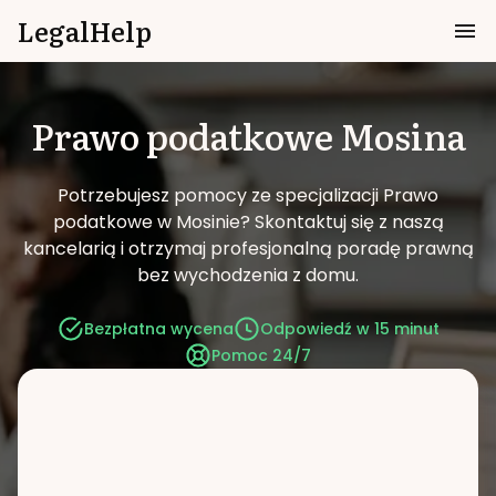
LegalHelp
Prawo podatkowe
Mosina
Potrzebujesz pomocy ze specjalizacji Prawo
podatkowe w Mosinie?
Skontaktuj się z naszą
kancelarią i otrzymaj profesjonalną poradę prawną
bez wychodzenia z domu.
Bezpłatna wycena
Odpowiedź w 15 minut
Pomoc 24/7