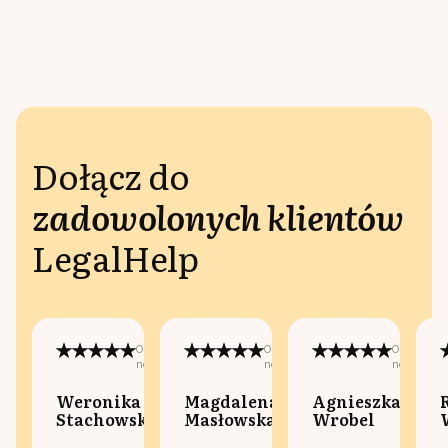
Dołącz do
zadowolonych klientów
LegalHelp
Opublikowano
Opublikowano
Opublikow
na:
na:
na:
Weronika
Magdalena
Agnieszka
Stachowska
Masłowska
Wrobel