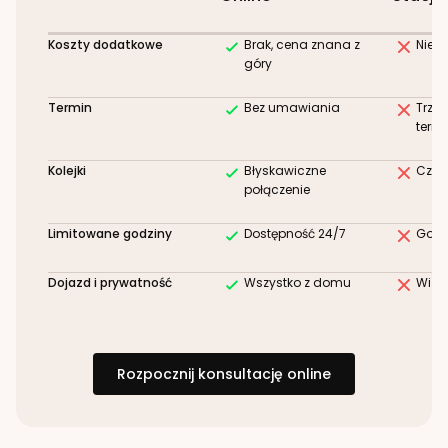
Koszty dodatkowe
Brak, cena znana z
Niez
góry
Termin
Bez umawiania
Trze
term
Kolejki
Błyskawiczne
Czek
połączenie
Limitowane godziny
Dostępność 24/7
Godz
Dojazd i prywatność
Wszystko z domu
Wizy
Rozpocznij konsultację online