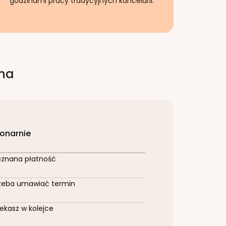
godzinami pracy tradycyjnych kancelarii.
rna
jonarnie
eznana płatność
zeba umawiać termin
ekasz w kolejce