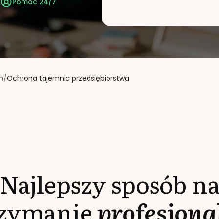
t
Pomoc 24/7
m
/
Ochrona tajemnic przedsiębiorstwa
Najlepszy sposób n
rzymanie
profesjona