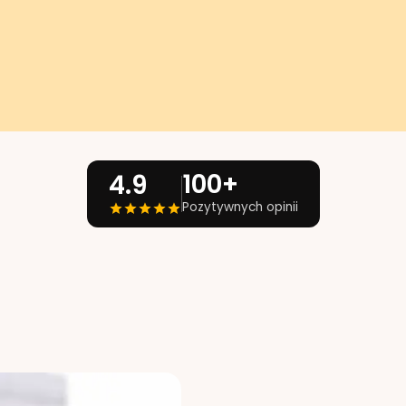
100+
4.9
Pozytywnych opinii