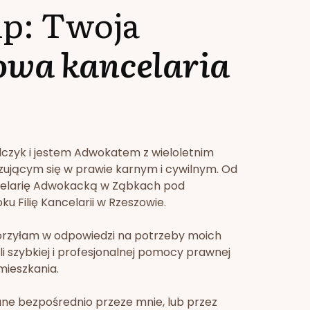
lp: Twoja
owa kancelaria
lczyk i jestem Adwokatem z wieloletnim
zującym się w prawie karnym i cywilnym. Od
celarię Adwokacką w Ząbkach pod
u Filię Kancelarii w Rzeszowie.
orzyłam w odpowiedzi na potrzeby moich
li szybkiej i profesjonalnej pomocy prawnej
mieszkania.
ne bezpośrednio przeze mnie, lub przez