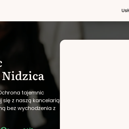
Usł
c
Nidzica
 Ochrona tajemnic
j się z naszą kancelarią
wną bez wychodzenia z