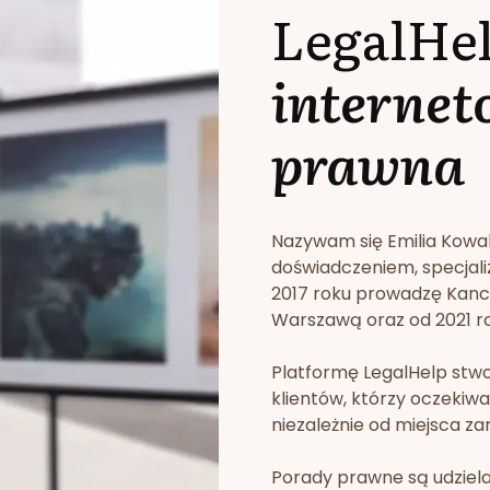
LegalHe
internet
prawna
Nazywam się Emilia Kowa
doświadczeniem, specjali
2017 roku prowadzę Kan
Warszawą oraz od 2021 rok
Platformę LegalHelp stw
klientów, którzy oczekiwa
niezależnie od miejsca za
Porady prawne są udziela