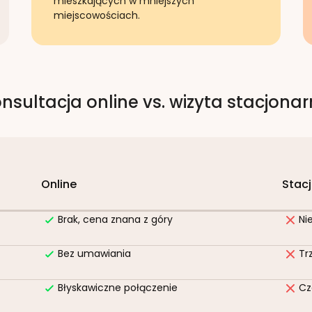
mieszkających w mniejszych
miejscowościach.
nsultacja online vs. wizyta stacjona
Online
Stac
Brak, cena znana z góry
Ni
Bez umawiania
Tr
Błyskawiczne połączenie
Cz