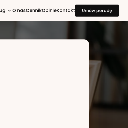
ugi
O nas
Cennik
Opinie
Kontakt
Umów poradę