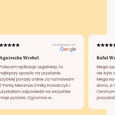
Opublikowano na:
Agnieszka Wrobel
Rafał W
Polecam aplikacje LegalHelp, to
Mega opc
najlepszy sposób na uzyskanie
nie było 
szybkiej porady online.Ja rozmawiam
Mega wyg
z Panią Mecenas Emilią Kowalczyk i
domu ,a n
uzyskałam odpowiedzi na wszystkie
Centrum 
moje pytania. Ogromna w...
poszukać 