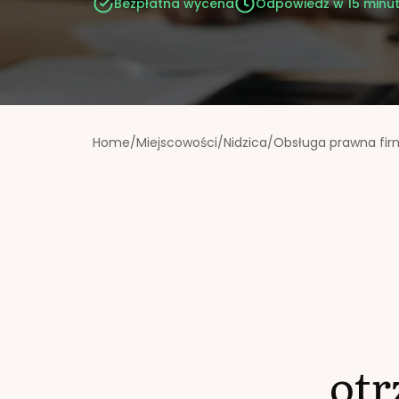
Bezpłatna wycena
Odpowiedź w 15 minu
Home
/
Miejscowości
/
Nidzica
/
Obsługa prawna fir
ot