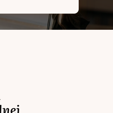
a
lnej