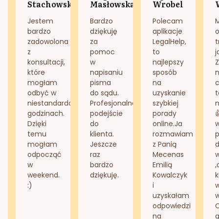
Stachowska
Masłowska
Wrobel
Jestem
Bardzo
Polecam
bardzo
dziękuję
aplikacje
o
zadowolona
za
LegalHelp,
t
z
pomoc
to
j
konsultacji,
w
najlepszy
Z
które
napisaniu
sposób
n
mogłam
pisma
na
odbyć w
do sądu.
uzyskanie
t
niestandardowych
Profesjonalne
szybkiej
n
godzinach.
podejście
porady
Dzięki
do
online.Ja
temu
klienta.
rozmawiam
mogłam
Jeszcze
z Panią
d
odpocząć
raz
Mecenas
w
bardzo
Emilią
,
weekend.
dziękuję.
Kowalczyk
k
:)
i
w
uzyskałam
odpowiedzi
na
g