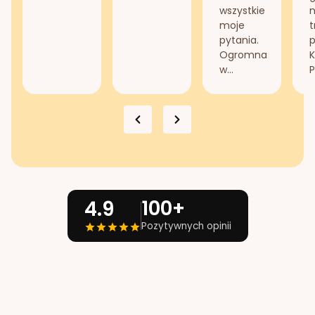
wszystkie
n
moje
t
pytania.
Ogromna
K
w...
P
100+
4.9
Pozytywnych opinii