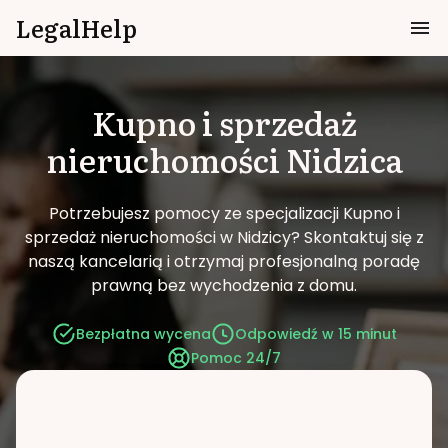
LegalHelp
Kupno i sprzedaż
nieruchomości
Nidzica
Potrzebujesz pomocy ze specjalizacji Kupno i
sprzedaż nieruchomości w Nidzicy?
Skontaktuj się z
naszą kancelarią i otrzymaj profesjonalną poradę
prawną bez wychodzenia z domu.
Bezpłatna wycena
Odpowiedź w 15 minut
Pomoc 24/7