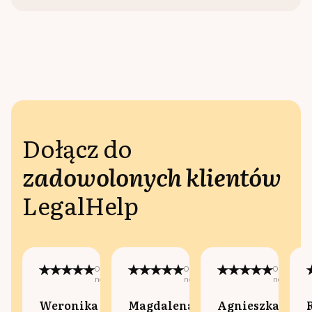
Dołącz do
zadowolonych klientów
LegalHelp
Opublikowano
Opublikowano
Opublikow
na:
na:
na:
Weronika
Magdalena
Agnieszka