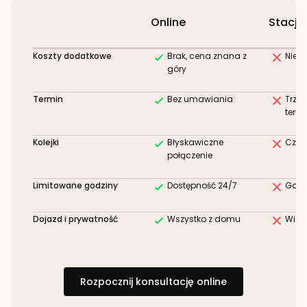
Online
Stacjo
Koszty dodatkowe
Brak, cena znana z
Niez
góry
Termin
Bez umawiania
Trze
term
Kolejki
Błyskawiczne
Czek
połączenie
Limitowane godziny
Dostępność 24/7
Godz
Dojazd i prywatność
Wszystko z domu
Wizy
Rozpocznij konsultację online