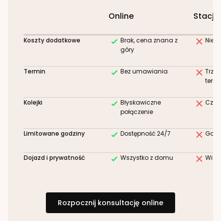
Online
Stacjo
Koszty dodatkowe
Brak, cena znana z
Niez
góry
Termin
Bez umawiania
Trze
term
Kolejki
Błyskawiczne
Czek
połączenie
Limitowane godziny
Dostępność 24/7
Godz
Dojazd i prywatność
Wszystko z domu
Wizy
Rozpocznij konsultację online