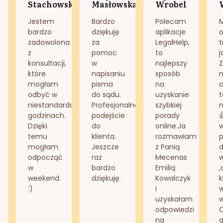
Stachowska
Masłowska
Wrobel
Jestem
Bardzo
Polecam
bardzo
dziękuję
aplikacje
o
zadowolona
za
LegalHelp,
t
z
pomoc
to
j
konsultacji,
w
najlepszy
Z
które
napisaniu
sposób
n
mogłam
pisma
na
odbyć w
do sądu.
uzyskanie
t
niestandardowych
Profesjonalne
szybkiej
n
godzinach.
podejście
porady
Dzięki
do
online.Ja
temu
klienta.
rozmawiam
mogłam
Jeszcze
z Panią
d
odpocząć
raz
Mecenas
w
bardzo
Emilią
,
weekend.
dziękuję.
Kowalczyk
k
:)
i
w
uzyskałam
odpowiedzi
na
g