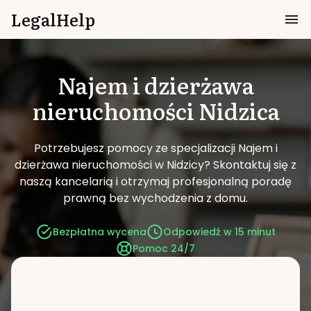
LegalHelp
Najem i dzierżawa
nieruchomości
Nidzica
Potrzebujesz pomocy ze specjalizacji Najem i
dzierżawa nieruchomości w Nidzicy?
Skontaktuj się z
naszą kancelarią i otrzymaj profesjonalną poradę
prawną bez wychodzenia z domu.
Bezpłatna wycena
Odpowiedź w 15 minut
Pomoc 24/7