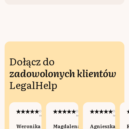
Dołącz do
zadowolonych klientów
LegalHelp
Opublikowano
Opublikowano
Opublikow
na:
na:
na:
Weronika
Magdalena
Agnieszka