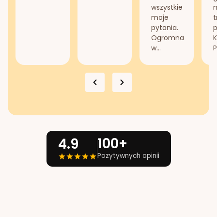
wszystkie
n
moje
t
pytania.
Ogromna
K
w...
P
100+
4.9
Pozytywnych opinii