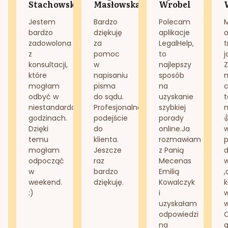
Stachowska
Masłowska
Wrobel
Jestem
Bardzo
Polecam
bardzo
dziękuję
aplikacje
o
zadowolona
za
LegalHelp,
t
z
pomoc
to
j
konsultacji,
w
najlepszy
Z
które
napisaniu
sposób
n
mogłam
pisma
na
odbyć w
do sądu.
uzyskanie
t
niestandardowych
Profesjonalne
szybkiej
n
godzinach.
podejście
porady
Dzięki
do
online.Ja
temu
klienta.
rozmawiam
mogłam
Jeszcze
z Panią
d
odpocząć
raz
Mecenas
w
bardzo
Emilią
,
weekend.
dziękuję.
Kowalczyk
k
:)
i
w
uzyskałam
odpowiedzi
na
g