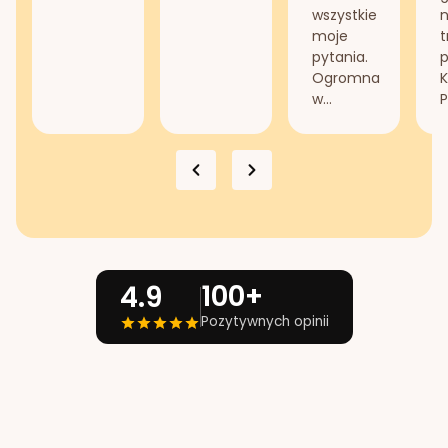
wszystkie
n
moje
t
pytania.
Ogromna
K
w...
P
100+
4.9
Pozytywnych opinii