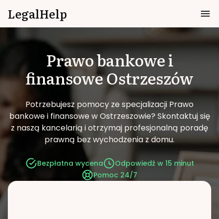
LegalHelp
Prawo bankowe i
finansowe
Ostrzeszów
Potrzebujesz pomocy ze specjalizacji Prawo
bankowe i finansowe w Ostrzeszowie?
Skontaktuj się
z naszą kancelarią i otrzymaj profesjonalną poradę
prawną bez wychodzenia z domu.
Bezpłatna wycena
Odpowiedź w 15 minut
Pomoc 24/7