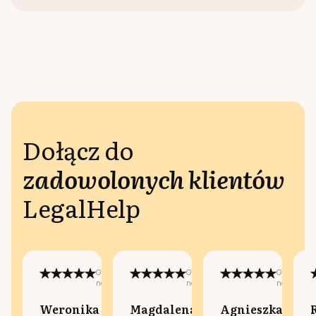
Dołącz do
zadowolonych klientów
LegalHelp
Opublikowano
Opublikowano
Opublikow
na:
na:
na:
Weronika
Magdalena
Agnieszka