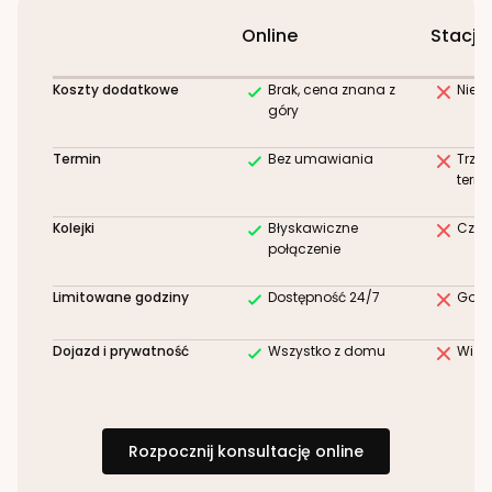
Online
Stacjo
Koszty dodatkowe
Brak, cena znana z
Niez
góry
Termin
Bez umawiania
Trze
term
Kolejki
Błyskawiczne
Czek
połączenie
Limitowane godziny
Dostępność 24/7
Godz
Dojazd i prywatność
Wszystko z domu
Wizy
Rozpocznij konsultację online