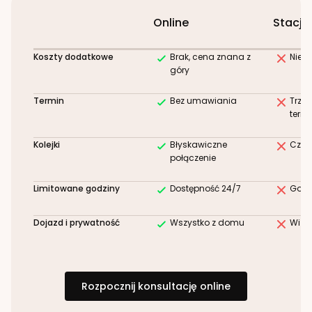
Online
Stacjo
Koszty dodatkowe
Brak, cena znana z
Niez
góry
Termin
Bez umawiania
Trze
term
Kolejki
Błyskawiczne
Czek
połączenie
Limitowane godziny
Dostępność 24/7
Godz
Dojazd i prywatność
Wszystko z domu
Wizy
Rozpocznij konsultację online