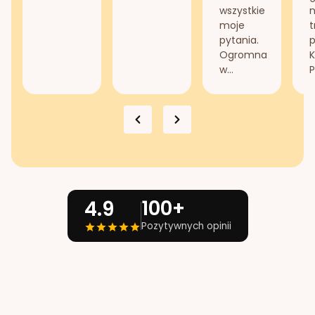
wszystkie
n
moje
t
pytania.
Ogromna
K
w...
P
100+
4.9
Pozytywnych opinii