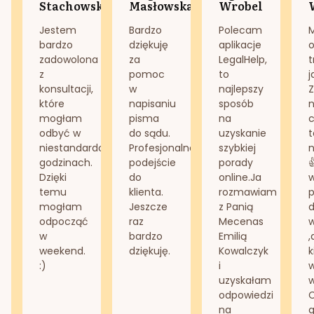
Stachowska
Masłowska
Wrobel
Jestem
Bardzo
Polecam
bardzo
dziękuję
aplikacje
o
zadowolona
za
LegalHelp,
t
z
pomoc
to
j
konsultacji,
w
najlepszy
Z
które
napisaniu
sposób
n
mogłam
pisma
na
odbyć w
do sądu.
uzyskanie
t
niestandardowych
Profesjonalne
szybkiej
n
godzinach.
podejście
porady
Dzięki
do
online.Ja
temu
klienta.
rozmawiam
mogłam
Jeszcze
z Panią
d
odpocząć
raz
Mecenas
w
bardzo
Emilią
,
weekend.
dziękuję.
Kowalczyk
k
:)
i
w
uzyskałam
odpowiedzi
na
g