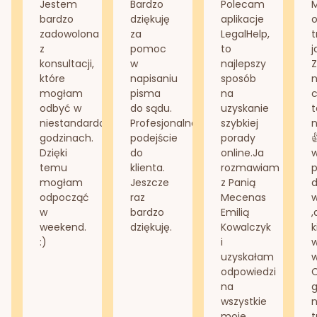
Jestem
Bardzo
Polecam
bardzo
dziękuję
aplikacje
o
zadowolona
za
LegalHelp,
t
z
pomoc
to
j
konsultacji,
w
najlepszy
Z
które
napisaniu
sposób
n
mogłam
pisma
na
odbyć w
do sądu.
uzyskanie
t
niestandardowych
Profesjonalne
szybkiej
n
godzinach.
podejście
porady
Dzięki
do
online.Ja
temu
klienta.
rozmawiam
mogłam
Jeszcze
z Panią
d
odpocząć
raz
Mecenas
w
bardzo
Emilią
,
weekend.
dziękuję.
Kowalczyk
k
:)
i
w
uzyskałam
odpowiedzi
na
g
wszystkie
n
moje
t