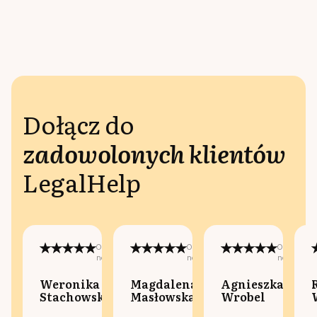
Dołącz do
zadowolonych klientów
LegalHelp
Opublikowano
Opublikowano
Opublikow
na:
na:
na:
Weronika
Magdalena
Agnieszka
Stachowska
Masłowska
Wrobel