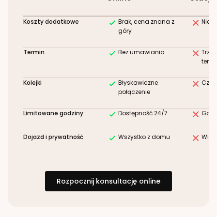
Koszty dodatkowe
Brak, cena znana z
Niez
góry
Termin
Bez umawiania
Trze
term
Kolejki
Błyskawiczne
Czek
połączenie
Limitowane godziny
Dostępność 24/7
Godz
Dojazd i prywatność
Wszystko z domu
Wizy
Rozpocznij konsultację online