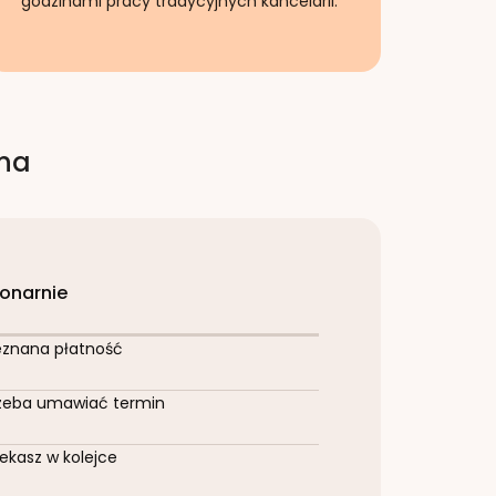
godzinami pracy tradycyjnych kancelarii.
rna
jonarnie
eznana płatność
zeba umawiać termin
ekasz w kolejce