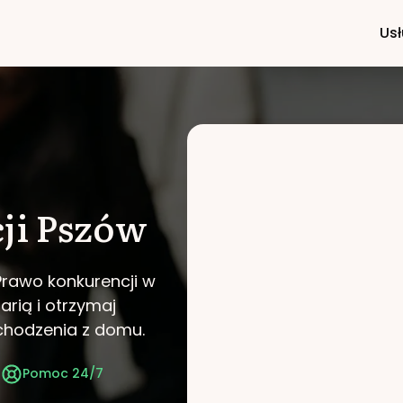
Usł
ji
Pszów
Prawo konkurencji w
arią i otrzymaj
chodzenia z domu.
t
Pomoc 24/7