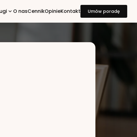
ugi
O nas
Cennik
Opinie
Kontakt
Umów poradę