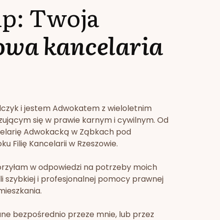
lp: Twoja
owa kancelaria
lczyk i jestem Adwokatem z wieloletnim
zującym się w prawie karnym i cywilnym. Od
celarię Adwokacką w Ząbkach pod
u Filię Kancelarii w Rzeszowie.
orzyłam w odpowiedzi na potrzeby moich
li szybkiej i profesjonalnej pomocy prawnej
mieszkania.
ne bezpośrednio przeze mnie, lub przez