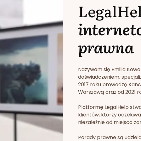
LegalHe
internet
prawna
Nazywam się Emilia Kowa
doświadczeniem, specjali
2017 roku prowadzę Kan
Warszawą oraz od 2021 rok
Platformę LegalHelp stw
klientów, którzy oczekiwa
niezależnie od miejsca za
Porady prawne są udziela