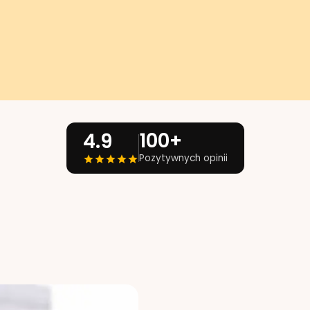
100+
4.9
Pozytywnych opinii