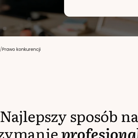
/
Prawo konkurencji
Najlepszy sposób n
rzymanie
profesjona