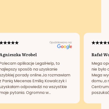
Opublikowano na:
Agnieszka Wrobel
Rafał W
Polecam aplikacje LegalHelp, to
Mega opc
najlepszy sposób na uzyskanie
nie było 
szybkiej porady online.Ja rozmawiam
Mega wyg
z Panią Mecenas Emilią Kowalczyk i
domu ,a n
uzyskałam odpowiedzi na wszystkie
Centrum 
moje pytania. Ogromna w...
poszukać 