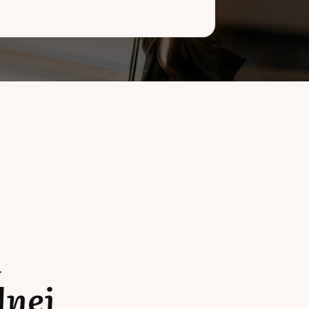
a
lnej