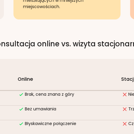
mieszkających w mniejszych
miejscowościach.
nsultacja online vs. wizyta stacjona
Online
Stac
Brak, cena znana z góry
Ni
Bez umawiania
Tr
Błyskawiczne połączenie
Cz