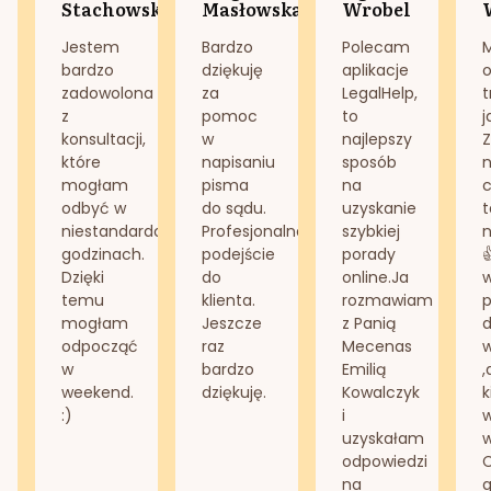
Stachowska
Masłowska
Wrobel
Jestem
Bardzo
Polecam
bardzo
dziękuję
aplikacje
o
zadowolona
za
LegalHelp,
t
z
pomoc
to
j
konsultacji,
w
najlepszy
Z
które
napisaniu
sposób
n
mogłam
pisma
na
odbyć w
do sądu.
uzyskanie
t
niestandardowych
Profesjonalne
szybkiej
n
godzinach.
podejście
porady
Dzięki
do
online.Ja
temu
klienta.
rozmawiam
mogłam
Jeszcze
z Panią
d
odpocząć
raz
Mecenas
w
bardzo
Emilią
,
weekend.
dziękuję.
Kowalczyk
k
:)
i
w
uzyskałam
odpowiedzi
na
g