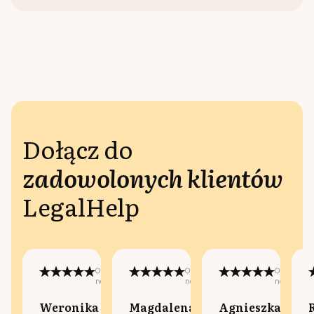
Dołącz do
zadowolonych klientów
LegalHelp
Opublikowano
Opublikowano
Opublikow
na:
na:
na:
Weronika
Magdalena
Agnieszka