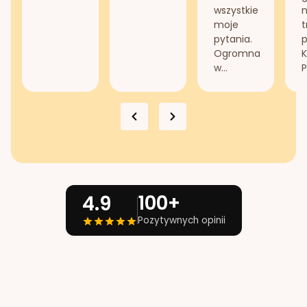
wszystkie
n
moje
t
pytania.
Ogromna
K
w...
P
100+
4.9
Pozytywnych opinii