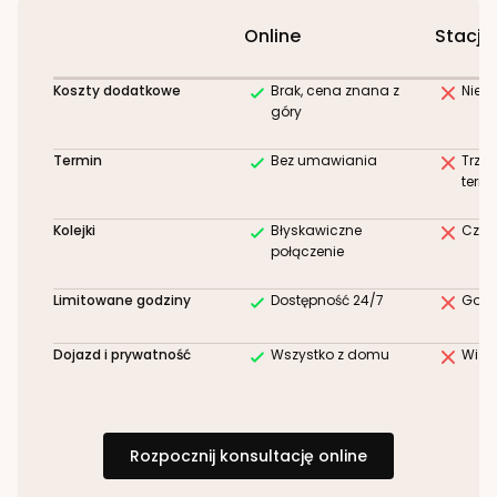
Online
Stacjo
Koszty dodatkowe
Brak, cena znana z
Niez
góry
Termin
Bez umawiania
Trze
term
Kolejki
Błyskawiczne
Czek
połączenie
Limitowane godziny
Dostępność 24/7
Godz
Dojazd i prywatność
Wszystko z domu
Wizy
Rozpocznij konsultację online