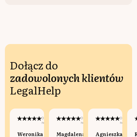
Dołącz do
zadowolonych klientów
LegalHelp
Opublikowano
Opublikowano
Opublikow
na:
na:
na:
Weronika
Magdalena
Agnieszka