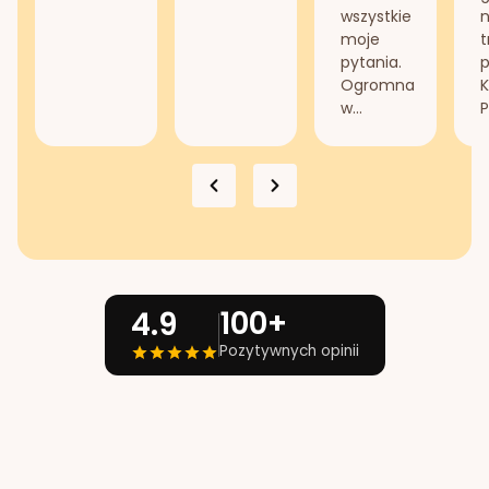
wszystkie
n
moje
t
pytania.
Ogromna
K
w...
P
100+
4.9
Pozytywnych opinii