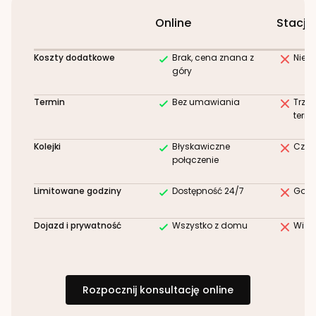
Online
Stacjo
Koszty dodatkowe
Brak, cena znana z
Niez
góry
Termin
Bez umawiania
Trze
term
Kolejki
Błyskawiczne
Czek
połączenie
Limitowane godziny
Dostępność 24/7
Godz
Dojazd i prywatność
Wszystko z domu
Wizy
Rozpocznij konsultację online