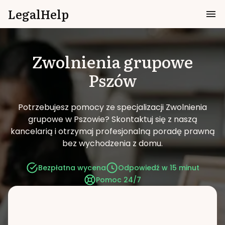
LegalHelp
Zwolnienia grupowe
Pszów
Potrzebujesz pomocy ze specjalizacji Zwolnienia
grupowe w Pszowie?
Skontaktuj się z naszą
kancelarią i otrzymaj profesjonalną poradę prawną
bez wychodzenia z domu.
Bezpłatna wycena
Odpowiedź w 15 minut
Pomoc 24/7