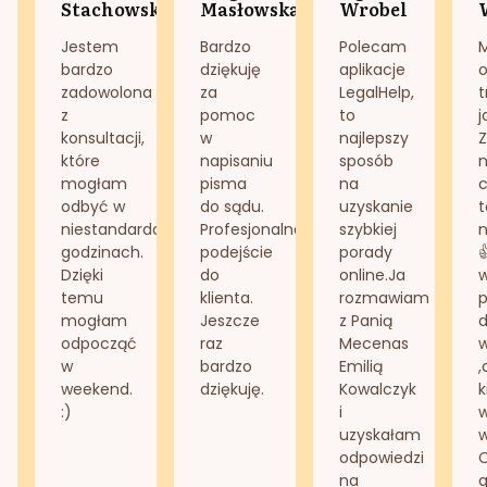
Stachowska
Masłowska
Wrobel
Jestem
Bardzo
Polecam
bardzo
dziękuję
aplikacje
o
zadowolona
za
LegalHelp,
t
z
pomoc
to
j
konsultacji,
w
najlepszy
Z
które
napisaniu
sposób
n
mogłam
pisma
na
odbyć w
do sądu.
uzyskanie
t
niestandardowych
Profesjonalne
szybkiej
n
godzinach.
podejście
porady
Dzięki
do
online.Ja
temu
klienta.
rozmawiam
mogłam
Jeszcze
z Panią
d
odpocząć
raz
Mecenas
w
bardzo
Emilią
,
weekend.
dziękuję.
Kowalczyk
k
:)
i
w
uzyskałam
odpowiedzi
na
g