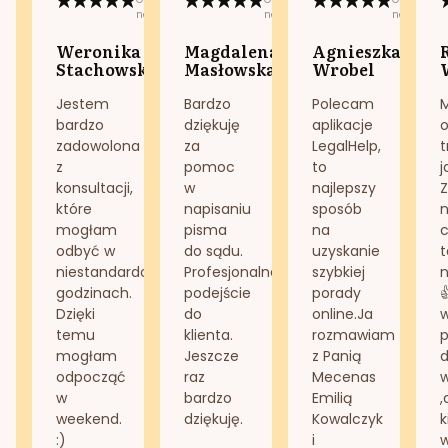
na:
na:
na:
Weronika
Magdalena
Agnieszka
Stachowska
Masłowska
Wrobel
Jestem
Bardzo
Polecam
bardzo
dziękuję
aplikacje
o
zadowolona
za
LegalHelp,
t
z
pomoc
to
j
konsultacji,
w
najlepszy
Z
które
napisaniu
sposób
n
mogłam
pisma
na
odbyć w
do sądu.
uzyskanie
t
niestandardowych
Profesjonalne
szybkiej
n
godzinach.
podejście
porady
Dzięki
do
online.Ja
temu
klienta.
rozmawiam
mogłam
Jeszcze
z Panią
d
odpocząć
raz
Mecenas
w
bardzo
Emilią
,
weekend.
dziękuję.
Kowalczyk
k
:)
i
w