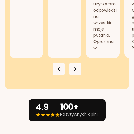
uzyskałam
odpowiedzi
na
g
wszystkie
n
moje
t
pytania.
Ogromna
K
w...
P
100+
4.9
Pozytywnych opinii