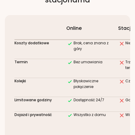
Online
Stacjo
Koszty dodatkowe
Brak, cena znana z
Niez
góry
Termin
Bez umawiania
Trze
term
Kolejki
Błyskawiczne
Czek
połączenie
Limitowane godziny
Dostępność 24/7
Godz
Dojazd i prywatność
Wszystko z domu
Wizy