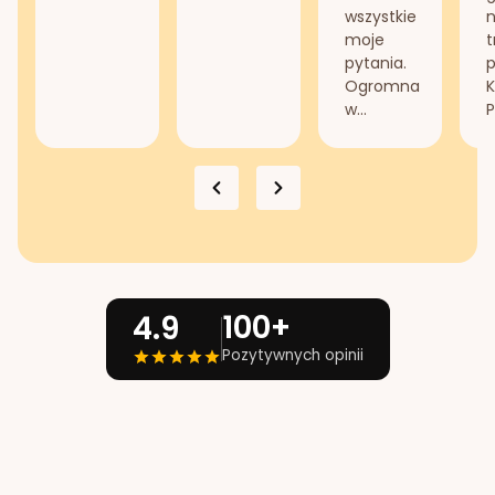
wszystkie
n
moje
t
pytania.
Ogromna
K
w...
P
100+
4.9
Pozytywnych opinii