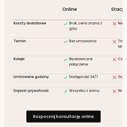
Online
Stacjo
Koszty dodatkowe
Brak, cena znana z
Niez
góry
Termin
Bez umawiania
Trze
term
Kolejki
Błyskawiczne
Czek
połączenie
Limitowane godziny
Dostępność 24/7
Godz
Dojazd i prywatność
Wszystko z domu
Wizy
Rozpocznij konsultację online