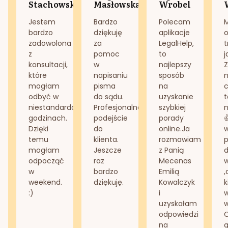
Stachowska
Masłowska
Wrobel
Jestem
Bardzo
Polecam
bardzo
dziękuję
aplikacje
o
zadowolona
za
LegalHelp,
t
z
pomoc
to
j
konsultacji,
w
najlepszy
Z
które
napisaniu
sposób
n
mogłam
pisma
na
odbyć w
do sądu.
uzyskanie
t
niestandardowych
Profesjonalne
szybkiej
n
godzinach.
podejście
porady
Dzięki
do
online.Ja
temu
klienta.
rozmawiam
mogłam
Jeszcze
z Panią
d
odpocząć
raz
Mecenas
w
bardzo
Emilią
,
weekend.
dziękuję.
Kowalczyk
k
:)
i
w
uzyskałam
odpowiedzi
na
g