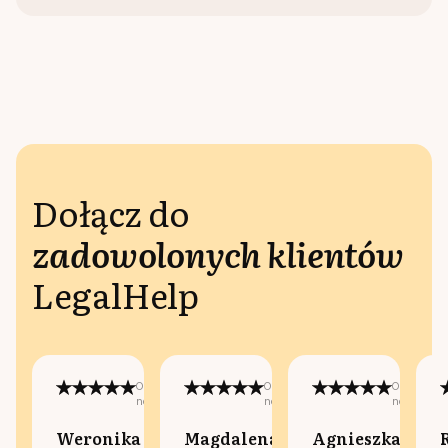
Dołącz do
zadowolonych klientów
LegalHelp
Opublikowano
Opublikowano
Opublikow
na:
na:
na:
Weronika
Magdalena
Agnieszka