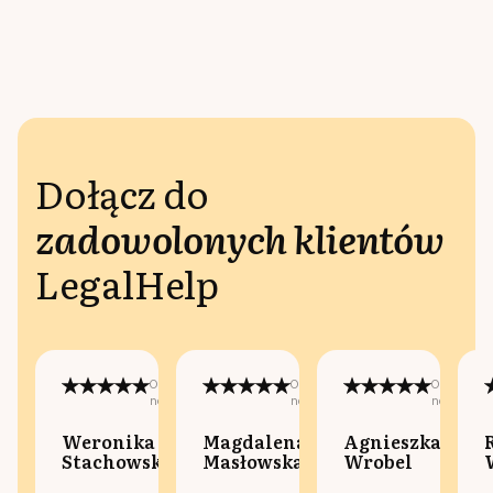
Dołącz do
zadowolonych klientów
LegalHelp
Opublikowano
Opublikowano
Opublikow
na:
na:
na:
Weronika
Magdalena
Agnieszka
Stachowska
Masłowska
Wrobel