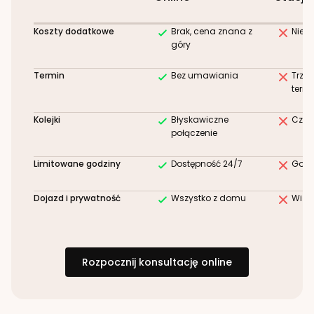
Koszty dodatkowe
Brak, cena znana z
Niez
góry
Termin
Bez umawiania
Trze
term
Kolejki
Błyskawiczne
Czek
połączenie
Limitowane godziny
Dostępność 24/7
Godz
Dojazd i prywatność
Wszystko z domu
Wizy
Rozpocznij konsultację online