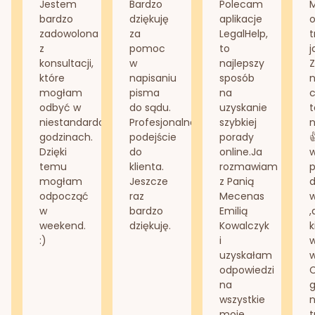
Jestem
Bardzo
Polecam
bardzo
dziękuję
aplikacje
o
zadowolona
za
LegalHelp,
t
z
pomoc
to
j
konsultacji,
w
najlepszy
Z
które
napisaniu
sposób
n
mogłam
pisma
na
odbyć w
do sądu.
uzyskanie
t
niestandardowych
Profesjonalne
szybkiej
n
godzinach.
podejście
porady
Dzięki
do
online.Ja
temu
klienta.
rozmawiam
mogłam
Jeszcze
z Panią
d
odpocząć
raz
Mecenas
w
bardzo
Emilią
,
weekend.
dziękuję.
Kowalczyk
k
:)
i
w
uzyskałam
odpowiedzi
na
g
wszystkie
n
moje
t