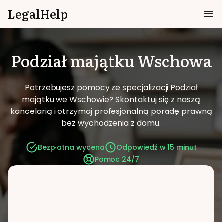
LegalHelp
Podział majątku
Wschowa
Potrzebujesz pomocy ze specjalizacji Podział
majątku we Wschowie?
Skontaktuj się z naszą
kancelarią i otrzymaj profesjonalną poradę prawną
bez wychodzenia z domu.
Bezpłatna wycena
Odpowiedź w 15 minut
Pomoc 24/7