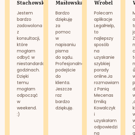
Stachowska
Masłowska
Wrobel
Jestem
Bardzo
Polecam
bardzo
dziękuję
aplikacje
o
zadowolona
za
LegalHelp,
t
z
pomoc
to
j
konsultacji,
w
najlepszy
Z
które
napisaniu
sposób
n
mogłam
pisma
na
odbyć w
do sądu.
uzyskanie
t
niestandardowych
Profesjonalne
szybkiej
n
godzinach.
podejście
porady
Dzięki
do
online.Ja
temu
klienta.
rozmawiam
mogłam
Jeszcze
z Panią
d
odpocząć
raz
Mecenas
w
bardzo
Emilią
,
weekend.
dziękuję.
Kowalczyk
k
:)
i
w
uzyskałam
odpowiedzi
na
g