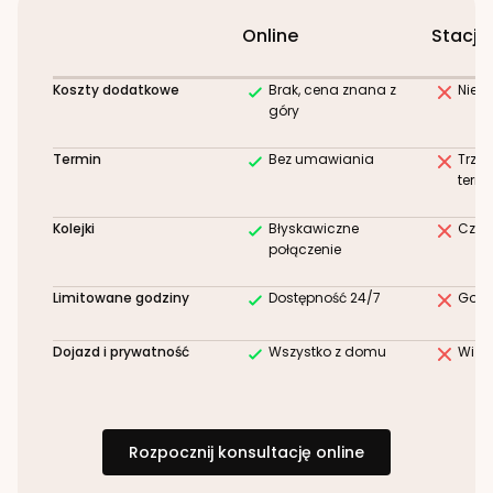
Online
Stacjo
Koszty dodatkowe
Brak, cena znana z
Niez
góry
Termin
Bez umawiania
Trze
term
Kolejki
Błyskawiczne
Czek
połączenie
Limitowane godziny
Dostępność 24/7
Godz
Dojazd i prywatność
Wszystko z domu
Wizy
Rozpocznij konsultację online