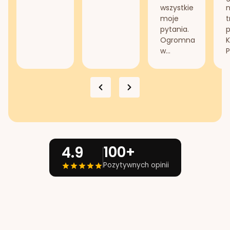
wszystkie
n
moje
t
pytania.
Ogromna
K
w...
P
100+
4.9
Pozytywnych opinii