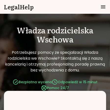
LegalHelp
Władza rodzicielska
Wschowa
Potrzebujesz pomocy ze specjalizacji Władza
rodzicielska we Wschowie?
Skontaktuj się z naszą
kancelarią i otrzymaj profesjonalną poradę prawną
bez wychodzenia z domu.
Bezpłatna wycena
Odpowiedź w 15 minut
Pomoc 24/7