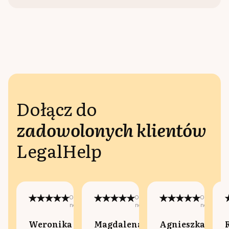
Dołącz do
zadowolonych klientów
LegalHelp
Opublikowano
Opublikowano
Opublikow
na:
na:
na:
Weronika
Magdalena
Agnieszka