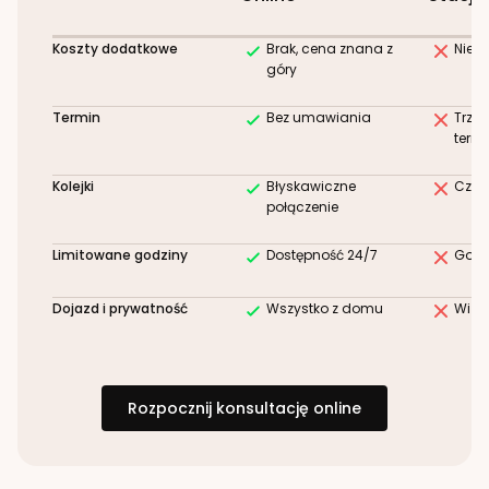
Koszty dodatkowe
Brak, cena znana z
Niez
góry
Termin
Bez umawiania
Trze
term
Kolejki
Błyskawiczne
Czek
połączenie
Limitowane godziny
Dostępność 24/7
Godz
Dojazd i prywatność
Wszystko z domu
Wizy
Rozpocznij konsultację online