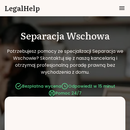
LegalHelp
Separacja
Wschowa
Potrzebujesz pomocy ze specjalizacji Separacja we
Wschowie?
Skontaktuj się z naszą kancelarią i
otrzymaj profesjonalną poradę prawną bez
wychodzenia z domu.
Bezpłatna wycena
Odpowiedź w 15 minut
Pomoc 24/7