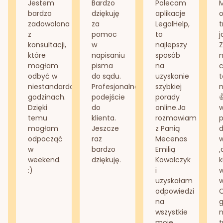
Jestem
Bardzo
Polecam
bardzo
dziękuję
aplikacje
o
zadowolona
za
LegalHelp,
t
z
pomoc
to
j
konsultacji,
w
najlepszy
Z
które
napisaniu
sposób
n
mogłam
pisma
na
odbyć w
do sądu.
uzyskanie
t
niestandardowych
Profesjonalne
szybkiej
n
godzinach.
podejście
porady
Dzięki
do
online.Ja
temu
klienta.
rozmawiam
mogłam
Jeszcze
z Panią
d
odpocząć
raz
Mecenas
w
bardzo
Emilią
,
weekend.
dziękuję.
Kowalczyk
k
:)
i
w
uzyskałam
odpowiedzi
na
g
wszystkie
n
moje
t