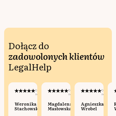
Dołącz do
zadowolonych klientów
LegalHelp
Opublikowano
Opublikowano
Opublikow
na:
na:
na:
Weronika
Magdalena
Agnieszka
Stachowska
Masłowska
Wrobel