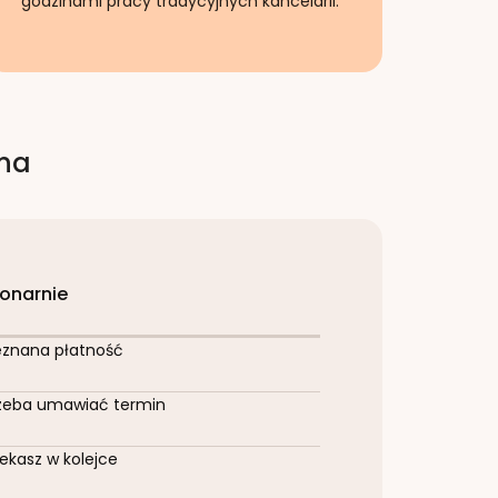
godzinami pracy tradycyjnych kancelarii.
rna
jonarnie
eznana płatność
zeba umawiać termin
ekasz w kolejce