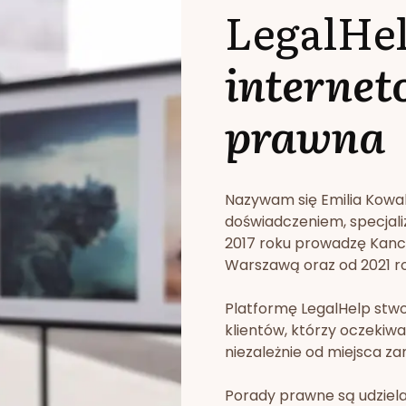
LegalHe
internet
prawna
Nazywam się Emilia Kowa
doświadczeniem, specjali
2017 roku prowadzę Kan
Warszawą oraz od 2021 rok
Platformę LegalHelp stw
klientów, którzy oczekiwa
niezależnie od miejsca za
Porady prawne są udziela