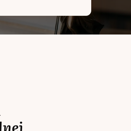
a
lnej