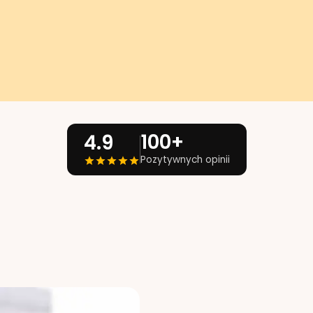
100+
4.9
Pozytywnych opinii