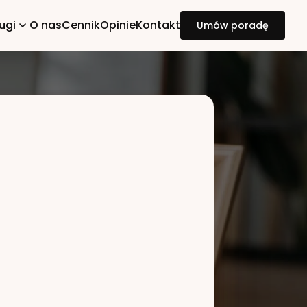
ugi
O nas
Cennik
Opinie
Kontakt
Umów poradę