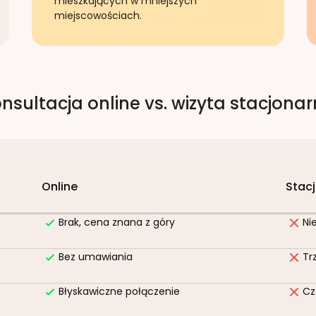
mieszkających w mniejszych
miejscowościach.
nsultacja online vs. wizyta stacjona
Online
Stac
Brak, cena znana z góry
Ni
Bez umawiania
Tr
Błyskawiczne połączenie
Cz