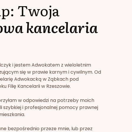
lp: Twoja
owa kancelaria
lczyk i jestem Adwokatem z wieloletnim
zującym się w prawie karnym i cywilnym. Od
celarię Adwokacką w Ząbkach pod
u Filię Kancelarii w Rzeszowie.
orzyłam w odpowiedzi na potrzeby moich
li szybkiej i profesjonalnej pomocy prawnej
mieszkania.
ne bezpośrednio przeze mnie, lub przez