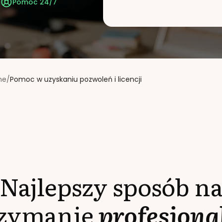
t
Pomoc 24/7
ne
/
Pomoc w uzyskaniu pozwoleń i licencji
Najlepszy sposób n
rzymanie
profesjona