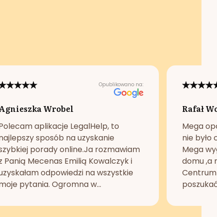
Opublikowano na:
Agnieszka Wrobel
Rafał W
Polecam aplikacje LegalHelp, to
Mega opc
najlepszy sposób na uzyskanie
nie było 
szybkiej porady online.Ja rozmawiam
Mega wyg
z Panią Mecenas Emilią Kowalczyk i
domu ,a n
uzyskałam odpowiedzi na wszystkie
Centrum 
moje pytania. Ogromna w...
poszukać 