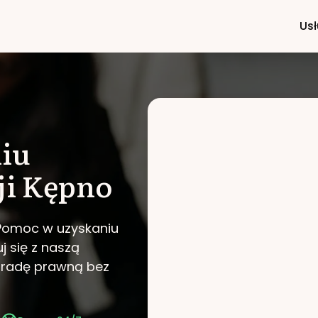
Usł
iu
ji
Kępno
 Pomoc w uzyskaniu
j się z naszą
poradę prawną bez