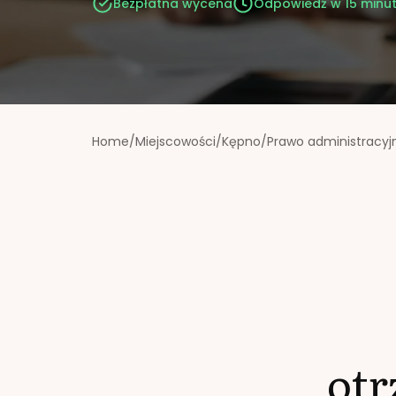
Bezpłatna wycena
Odpowiedź w 15 minu
Home
/
Miejscowości
/
Kępno
/
Prawo administracyj
ot