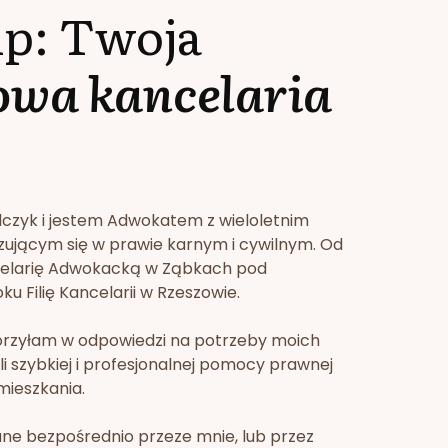
lp: Twoja
owa kancelaria
lczyk i jestem Adwokatem z wieloletnim
zującym się w prawie karnym i cywilnym. Od
celarię Adwokacką w Ząbkach pod
u Filię Kancelarii w Rzeszowie.
orzyłam w odpowiedzi na potrzeby moich
li szybkiej i profesjonalnej pomocy prawnej
mieszkania.
ne bezpośrednio przeze mnie, lub przez