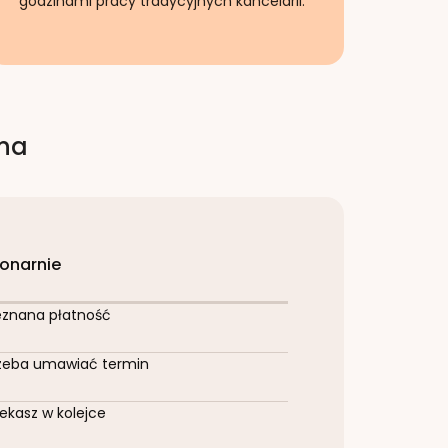
godzinami pracy tradycyjnych kancelarii.
rna
jonarnie
eznana płatność
zeba umawiać termin
ekasz w kolejce