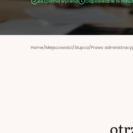
Bezpłatna wycena
Odpowiedź w 15 minu
Home
/
Miejscowości
/
Słupca
/
Prawo administracy
ot