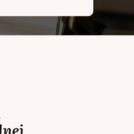
a
lnej