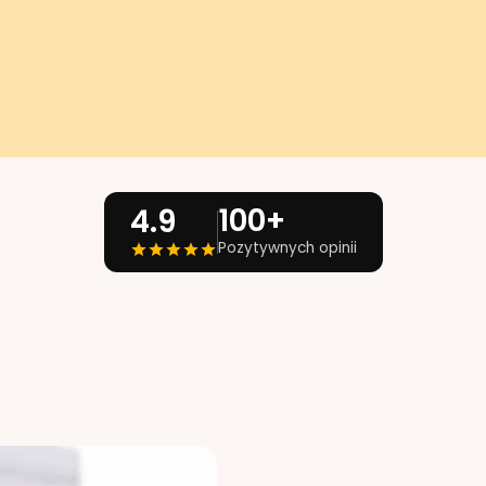
100+
4.9
Pozytywnych opinii