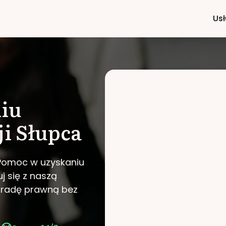
Usł
iu
ji
Słupca
 Pomoc w uzyskaniu
j się z naszą
poradę prawną bez