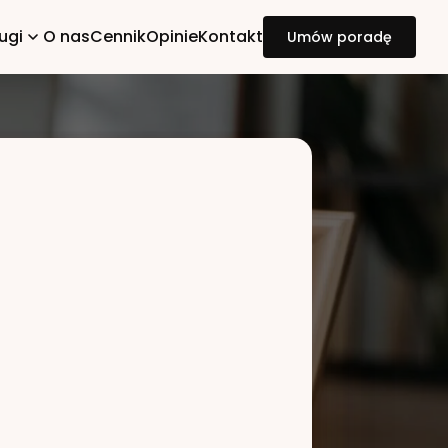
ugi
O nas
Cennik
Opinie
Kontakt
Umów poradę