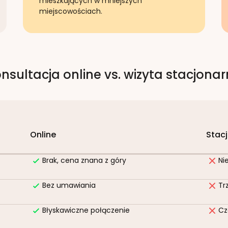
mieszkających w mniejszych
miejscowościach.
nsultacja online vs. wizyta stacjona
Online
Stac
Brak, cena znana z góry
Ni
Bez umawiania
Tr
Błyskawiczne połączenie
Cz