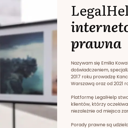
LegalHe
internet
prawna
Nazywam się Emilia Kowa
doświadczeniem, specjali
2017 roku prowadzę Kan
Warszawą oraz od 2021 rok
Platformę LegalHelp stw
klientów, którzy oczekiwa
niezależnie od miejsca za
Porady prawne są udziela