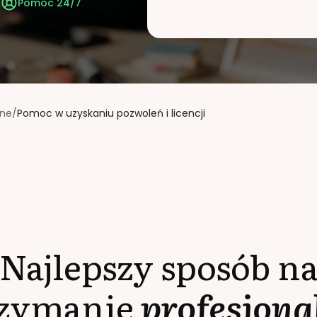
t
Pomoc 24/7
jne
/
Pomoc w uzyskaniu pozwoleń i licencji
Najlepszy sposób n
rzymanie
profesjona