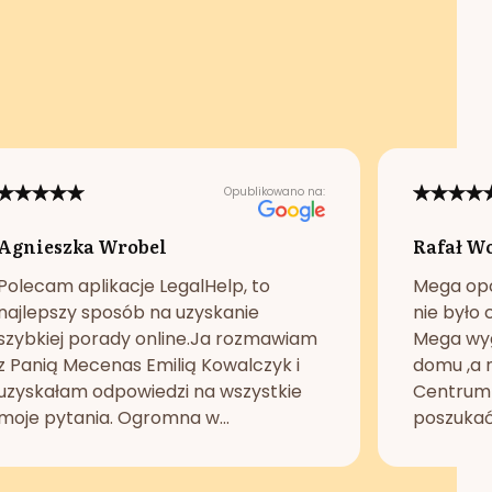
Opublikowano na:
Agnieszka Wrobel
Rafał W
Polecam aplikacje LegalHelp, to
Mega opc
najlepszy sposób na uzyskanie
nie było 
szybkiej porady online.Ja rozmawiam
Mega wyg
z Panią Mecenas Emilią Kowalczyk i
domu ,a n
uzyskałam odpowiedzi na wszystkie
Centrum 
moje pytania. Ogromna w...
poszukać 