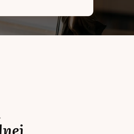
a
lnej