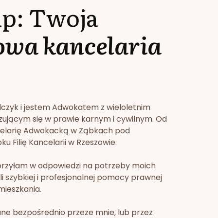
lp: Twoja
owa kancelaria
lczyk i jestem Adwokatem z wieloletnim
zującym się w prawie karnym i cywilnym. Od
celarię Adwokacką w Ząbkach pod
u Filię Kancelarii w Rzeszowie.
orzyłam w odpowiedzi na potrzeby moich
li szybkiej i profesjonalnej pomocy prawnej
mieszkania.
ne bezpośrednio przeze mnie, lub przez