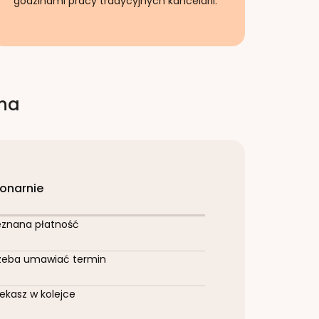
godzinami pracy tradycyjnych kancelarii.
rna
jonarnie
eznana płatność
zeba umawiać termin
ekasz w kolejce