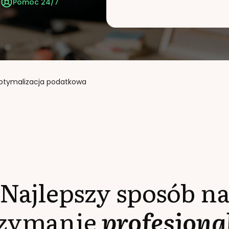
t
Pomoc 24/7
ptymalizacja podatkowa
Najlepszy sposób n
rzymanie
profesjona