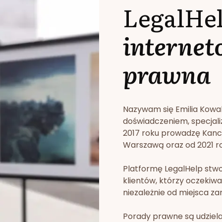
LegalHe
internet
prawna
Nazywam się Emilia Kowa
doświadczeniem, specjali
2017 roku prowadzę Kan
Warszawą oraz od 2021 rok
Platformę LegalHelp stw
klientów, którzy oczekiwa
niezależnie od miejsca za
Porady prawne są udziela