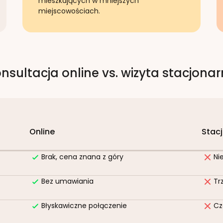
mieszkających w mniejszych
miejscowościach.
nsultacja online vs. wizyta stacjona
Online
Stac
Brak, cena znana z góry
Ni
Bez umawiania
Tr
Błyskawiczne połączenie
Cz