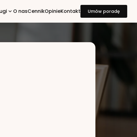
ugi
O nas
Cennik
Opinie
Kontakt
Umów poradę