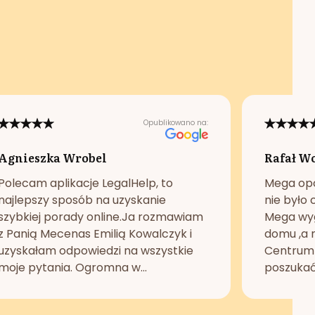
Opublikowano na:
Agnieszka Wrobel
Rafał W
Polecam aplikacje LegalHelp, to
Mega opc
najlepszy sposób na uzyskanie
nie było 
szybkiej porady online.Ja rozmawiam
Mega wyg
z Panią Mecenas Emilią Kowalczyk i
domu ,a n
uzyskałam odpowiedzi na wszystkie
Centrum 
moje pytania. Ogromna w...
poszukać 