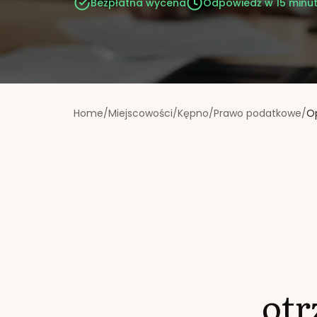
Bezpłatna wycena
Odpowiedź w 15 minu
Home
/
Miejscowości
/
Kępno
/
Prawo podatkowe
/
O
ot