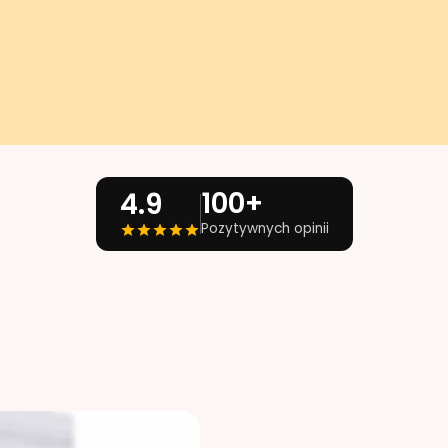
100+
4.9
Pozytywnych opinii