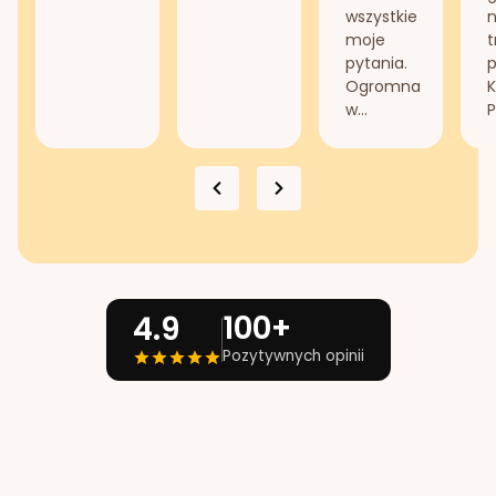
wszystkie
n
moje
t
pytania.
Ogromna
K
w...
P
100+
4.9
Pozytywnych opinii