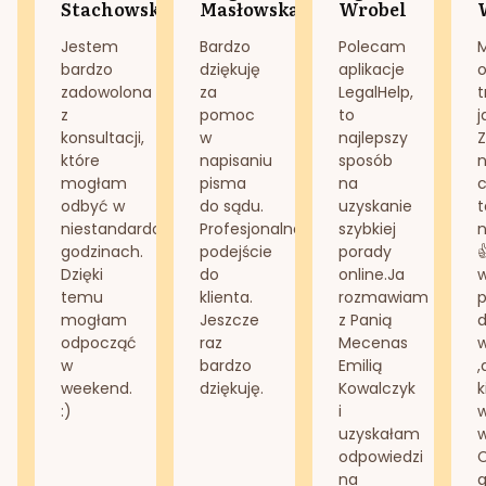
Stachowska
Masłowska
Wrobel
Jestem
Bardzo
Polecam
bardzo
dziękuję
aplikacje
o
zadowolona
za
LegalHelp,
t
z
pomoc
to
j
konsultacji,
w
najlepszy
Z
które
napisaniu
sposób
n
mogłam
pisma
na
odbyć w
do sądu.
uzyskanie
t
niestandardowych
Profesjonalne
szybkiej
n
godzinach.
podejście
porady
Dzięki
do
online.Ja
temu
klienta.
rozmawiam
mogłam
Jeszcze
z Panią
d
odpocząć
raz
Mecenas
w
bardzo
Emilią
,
weekend.
dziękuję.
Kowalczyk
k
:)
i
w
uzyskałam
odpowiedzi
na
g