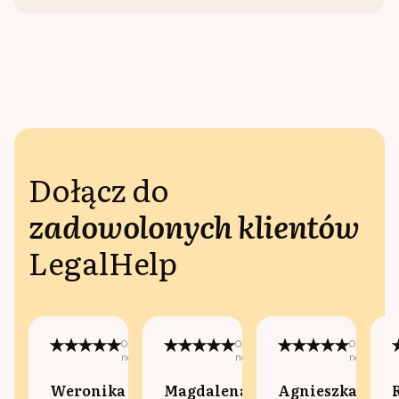
Dołącz do
zadowolonych klientów
LegalHelp
Opublikowano
Opublikowano
Opublikow
na:
na:
na:
Weronika
Magdalena
Agnieszka