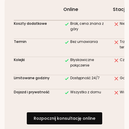
Online
Stacjo
Koszty dodatkowe
Brak, cena znana z
Niez
góry
Termin
Bez umawiania
Trze
term
Kolejki
Błyskawiczne
Czek
połączenie
Limitowane godziny
Dostępność 24/7
Godz
Dojazd i prywatność
Wszystko z domu
Wizy
Rozpocznij konsultację online