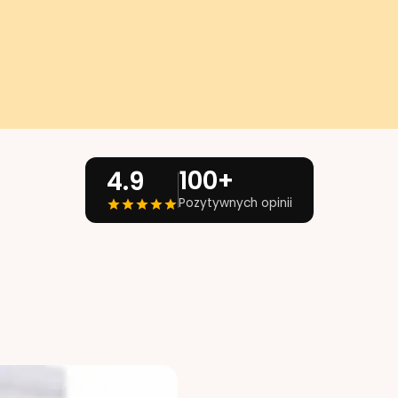
100+
4.9
Pozytywnych opinii