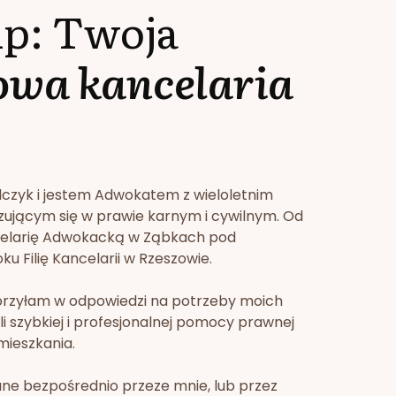
lp: Twoja
owa kancelaria
lczyk i jestem Adwokatem z wieloletnim
zującym się w prawie karnym i cywilnym. Od
celarię Adwokacką w Ząbkach pod
u Filię Kancelarii w Rzeszowie.
orzyłam w odpowiedzi na potrzeby moich
li szybkiej i profesjonalnej pomocy prawnej
mieszkania.
ne bezpośrednio przeze mnie, lub przez