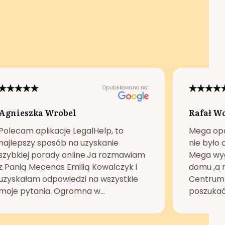
Opublikowano na:
Agnieszka Wrobel
Rafał W
Polecam aplikacje LegalHelp, to
Mega opc
najlepszy sposób na uzyskanie
nie było 
szybkiej porady online.Ja rozmawiam
Mega wyg
z Panią Mecenas Emilią Kowalczyk i
domu ,a n
uzyskałam odpowiedzi na wszystkie
Centrum 
moje pytania. Ogromna w...
poszukać 