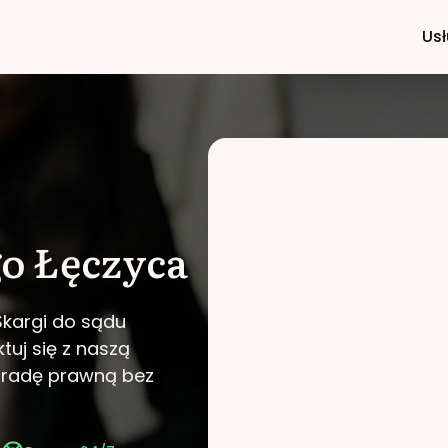
Usł
go
Łęczyca
Skargi do sądu
tuj się z naszą
poradę prawną bez