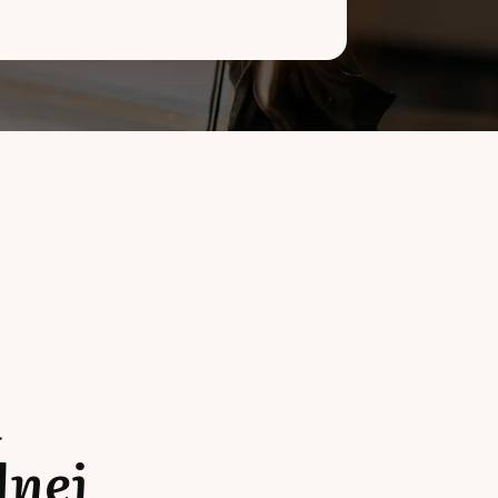
a
lnej