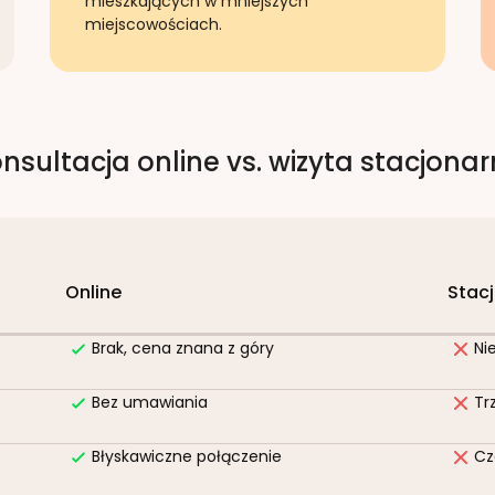
mieszkających w mniejszych
miejscowościach.
nsultacja online vs. wizyta stacjona
Online
Stac
Brak, cena znana z góry
Ni
Bez umawiania
Tr
Błyskawiczne połączenie
Cz