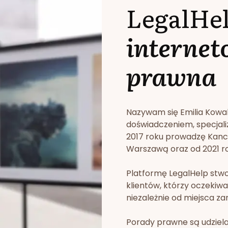
LegalHe
internet
prawna
Nazywam się Emilia Kowa
doświadczeniem, specjali
2017 roku prowadzę Kan
Warszawą oraz od 2021 rok
Platformę LegalHelp stw
klientów, którzy oczekiwa
niezależnie od miejsca za
Porady prawne są udziela