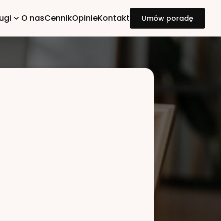
ugi
O nas
Cennik
Opinie
Kontakt
Umów poradę