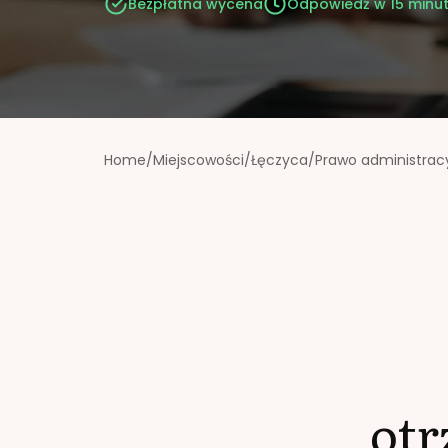
Bezpłatna wycena
Odpowiedź w 15 minu
Home
/
Miejscowości
/
Łęczyca
/
Prawo administrac
ot