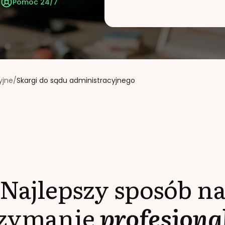
t
Pomoc 24/7
yjne
/
Skargi do sądu administracyjnego
Najlepszy sposób n
rzymanie
profesjona