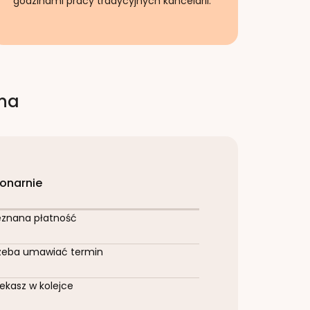
godzinami pracy tradycyjnych kancelarii.
rna
jonarnie
eznana płatność
zeba umawiać termin
ekasz w kolejce