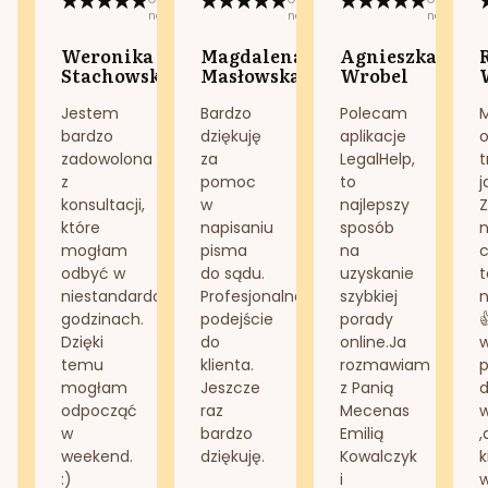
na:
na:
na:
Weronika
Magdalena
Agnieszka
Stachowska
Masłowska
Wrobel
Jestem
Bardzo
Polecam
bardzo
dziękuję
aplikacje
o
zadowolona
za
LegalHelp,
t
z
pomoc
to
j
konsultacji,
w
najlepszy
Z
które
napisaniu
sposób
n
mogłam
pisma
na
odbyć w
do sądu.
uzyskanie
t
niestandardowych
Profesjonalne
szybkiej
n
godzinach.
podejście
porady
Dzięki
do
online.Ja
temu
klienta.
rozmawiam
mogłam
Jeszcze
z Panią
d
odpocząć
raz
Mecenas
w
bardzo
Emilią
,
weekend.
dziękuję.
Kowalczyk
k
:)
i
w