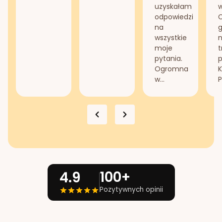
uzyskałam
odpowiedzi
na
g
wszystkie
n
moje
t
pytania.
Ogromna
K
w...
P
100+
4.9
Pozytywnych opinii