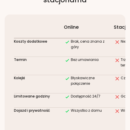
Online
Stacjo
Koszty dodatkowe
Brak, cena znana z
Niez
góry
Termin
Bez umawiania
Trze
term
Kolejki
Błyskawiczne
Czek
połączenie
Limitowane godziny
Dostępność 24/7
Godz
Dojazd i prywatność
Wszystko z domu
Wizy