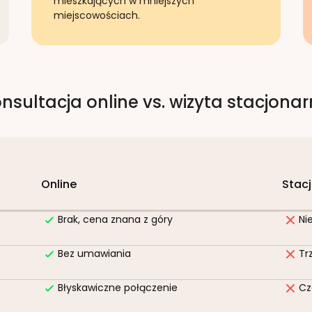
mieszkających w mniejszych
miejscowościach.
nsultacja online vs. wizyta stacjona
Online
Stac
Brak, cena znana z góry
Ni
Bez umawiania
Tr
Błyskawiczne połączenie
Cz