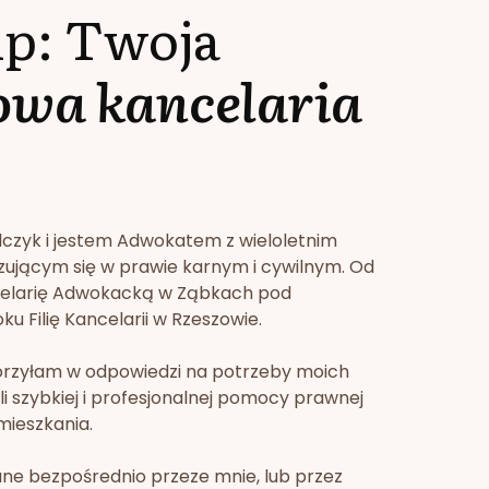
lp: Twoja
owa kancelaria
lczyk i jestem Adwokatem z wieloletnim
zującym się w prawie karnym i cywilnym. Od
celarię Adwokacką w Ząbkach pod
u Filię Kancelarii w Rzeszowie.
orzyłam w odpowiedzi na potrzeby moich
li szybkiej i profesjonalnej pomocy prawnej
mieszkania.
ne bezpośrednio przeze mnie, lub przez