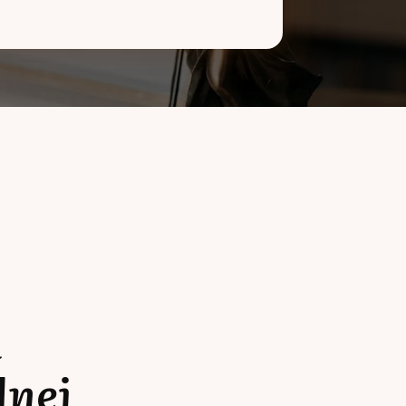
a
lnej