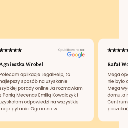
Opublikowano na:
Agnieszka Wrobel
Rafał W
Polecam aplikacje LegalHelp, to
Mega opc
najlepszy sposób na uzyskanie
nie było 
szybkiej porady online.Ja rozmawiam
Mega wyg
z Panią Mecenas Emilią Kowalczyk i
domu ,a n
uzyskałam odpowiedzi na wszystkie
Centrum 
moje pytania. Ogromna w...
poszukać 