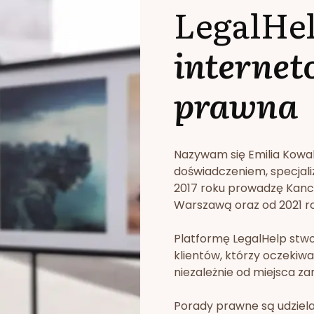
LegalHe
internet
prawna
Nazywam się Emilia Kowa
doświadczeniem, specjali
2017 roku prowadzę Kan
Warszawą oraz od 2021 rok
Platformę LegalHelp stw
klientów, którzy oczekiwa
niezależnie od miejsca za
Porady prawne są udziela