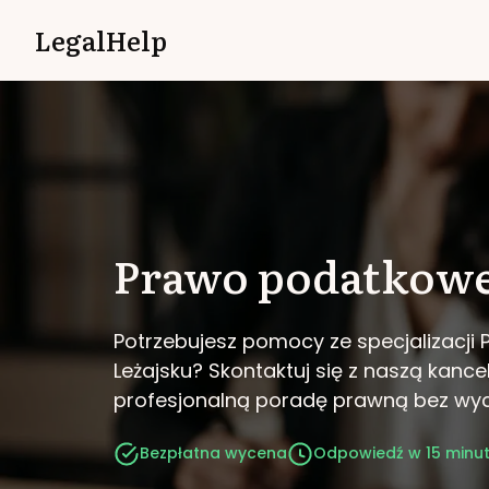
LegalHelp
Prawo podatkow
Potrzebujesz pomocy ze specjalizacj
Leżajsku?
Skontaktuj się z naszą kancel
profesjonalną poradę prawną bez wy
Bezpłatna wycena
Odpowiedź w 15 minu