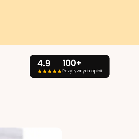
100+
4.9
Pozytywnych opinii