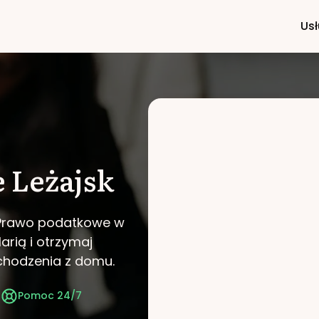
Usł
e
Leżajsk
i Prawo podatkowe w
arią i otrzymaj
chodzenia z domu.
t
Pomoc 24/7