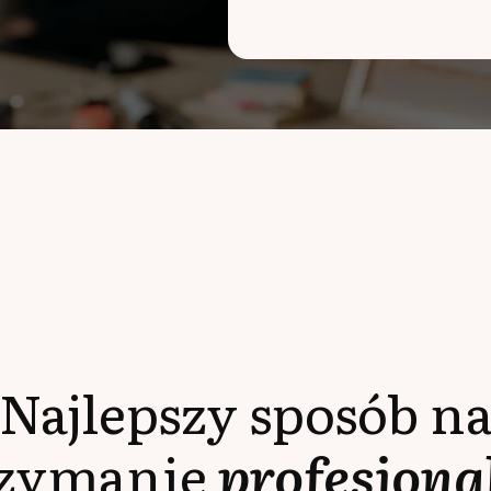
Najlepszy sposób n
rzymanie
profesjona