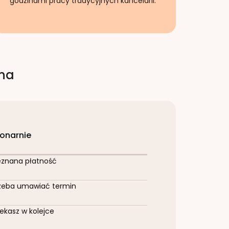
godzinami pracy tradycyjnych kancelarii.
rna
jonarnie
eznana płatność
zeba umawiać termin
ekasz w kolejce