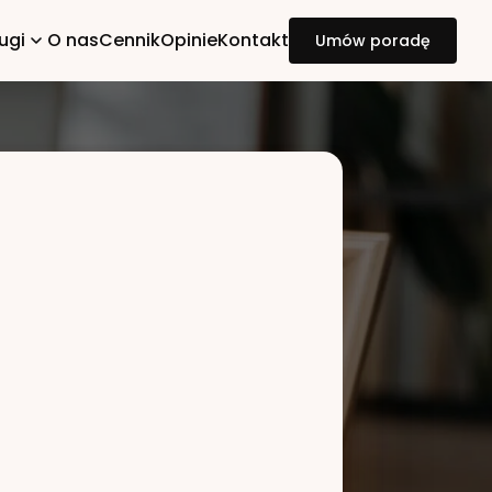
ugi
O nas
Cennik
Opinie
Kontakt
Umów poradę