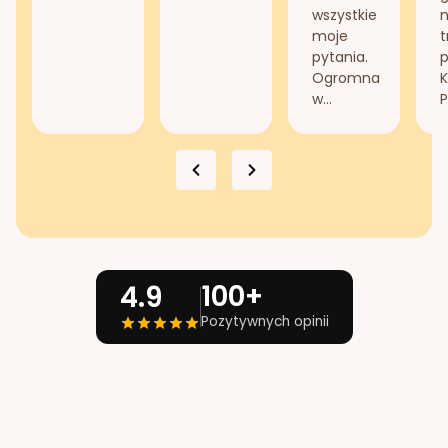
wszystkie
n
moje
t
pytania.
Ogromna
K
w...
P
100+
4.9
Pozytywnych opinii