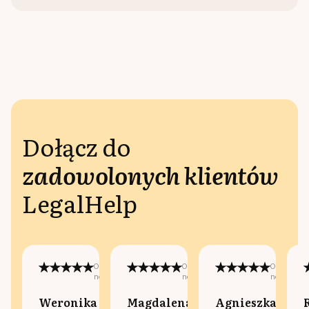
Dołącz do
zadowolonych klientów
LegalHelp
Opublikowano
Opublikowano
Opublikow
na:
na:
na:
Weronika
Magdalena
Agnieszka