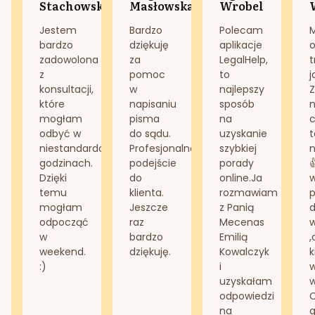
Stachowska
Masłowska
Wrobel
Jestem
Bardzo
Polecam
bardzo
dziękuję
aplikacje
o
zadowolona
za
LegalHelp,
t
z
pomoc
to
j
konsultacji,
w
najlepszy
Z
które
napisaniu
sposób
n
mogłam
pisma
na
odbyć w
do sądu.
uzyskanie
t
niestandardowych
Profesjonalne
szybkiej
n
godzinach.
podejście
porady
Dzięki
do
online.Ja
temu
klienta.
rozmawiam
mogłam
Jeszcze
z Panią
d
odpocząć
raz
Mecenas
w
bardzo
Emilią
,
weekend.
dziękuję.
Kowalczyk
k
:)
i
w
uzyskałam
odpowiedzi
na
g