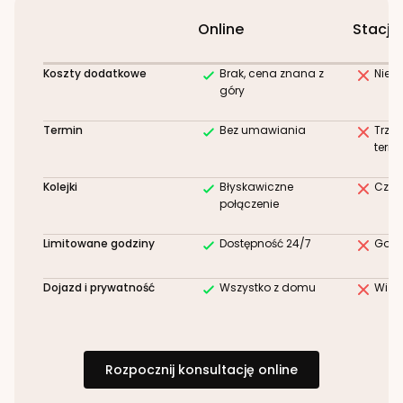
Online
Stacjo
Koszty dodatkowe
Brak, cena znana z
Niez
góry
Termin
Bez umawiania
Trze
term
Kolejki
Błyskawiczne
Czek
połączenie
Limitowane godziny
Dostępność 24/7
Godz
Dojazd i prywatność
Wszystko z domu
Wizy
Rozpocznij konsultację online