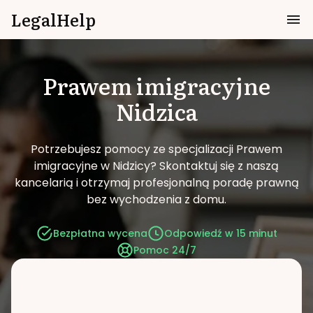
LegalHelp
Prawem imigracyjne
Nidzica
Potrzebujesz pomocy ze specjalizacji Prawem
imigracyjne w Nidzicy?
Skontaktuj się z naszą
kancelarią i otrzymaj profesjonalną poradę prawną
bez wychodzenia z domu.
Bezpłatna wycena
Odpowiedź w 15 minut
Pomoc 24/7