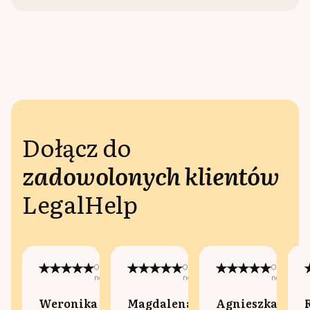
Dołącz do
zadowolonych klientów
LegalHelp
Opublikowano
Opublikowano
Opublikow
na:
na:
na:
Weronika
Magdalena
Agnieszka