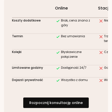
Online
Stacjo
Koszty dodatkowe
Brak, cena znana z
Niez
góry
Termin
Bez umawiania
Trze
term
Kolejki
Błyskawiczne
Czek
połączenie
Limitowane godziny
Dostępność 24/7
Godz
Dojazd i prywatność
Wszystko z domu
Wizy
Rozpocznij konsultację online