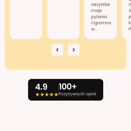
wszystkie
n
moje
t
pytania.
Ogromna
K
w...
P
100+
4.9
Pozytywnych opinii