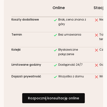
Online
Stacjo
Koszty dodatkowe
Brak, cena znana z
Niez
góry
Termin
Bez umawiania
Trze
term
Kolejki
Błyskawiczne
Czek
połączenie
Limitowane godziny
Dostępność 24/7
Godz
Dojazd i prywatność
Wszystko z domu
Wizy
Rozpocznij konsultację online