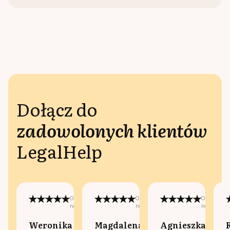
Dołącz do
zadowolonych klientów
LegalHelp
Opublikowano
Opublikowano
Opublikow
na:
na:
na:
Weronika
Magdalena
Agnieszka