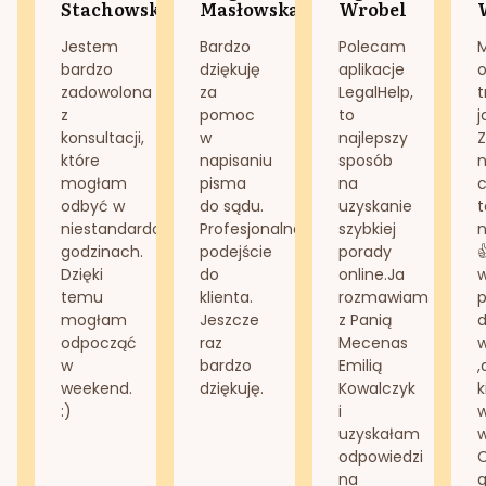
Stachowska
Masłowska
Wrobel
Jestem
Bardzo
Polecam
bardzo
dziękuję
aplikacje
o
zadowolona
za
LegalHelp,
t
z
pomoc
to
j
konsultacji,
w
najlepszy
Z
które
napisaniu
sposób
n
mogłam
pisma
na
odbyć w
do sądu.
uzyskanie
t
niestandardowych
Profesjonalne
szybkiej
n
godzinach.
podejście
porady
Dzięki
do
online.Ja
temu
klienta.
rozmawiam
mogłam
Jeszcze
z Panią
d
odpocząć
raz
Mecenas
w
bardzo
Emilią
,
weekend.
dziękuję.
Kowalczyk
k
:)
i
w
uzyskałam
odpowiedzi
na
g