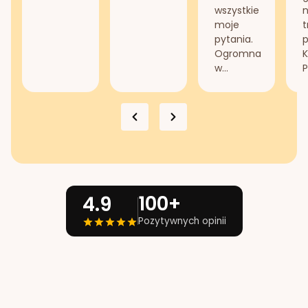
wszystkie
n
moje
t
pytania.
Ogromna
K
w...
P
100+
4.9
Pozytywnych opinii