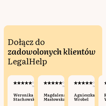
Dołącz do
zadowolonych klientów
LegalHelp
Opublikowano
Opublikowano
Opublikow
na:
na:
na:
Weronika
Magdalena
Agnieszka
Stachowska
Masłowska
Wrobel