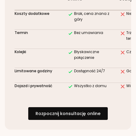
Koszty dodatkowe
Brak, cena znana z
Niez
góry
Termin
Bez umawiania
Trze
term
Kolejki
Błyskawiczne
Czek
połączenie
Limitowane godziny
Dostępność 24/7
Godz
Dojazd i prywatność
Wszystko z domu
Wizy
Rozpocznij konsultację online