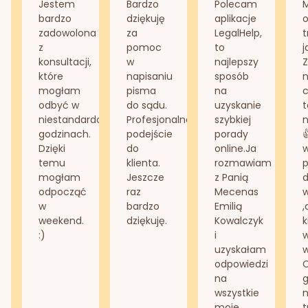
Jestem
Bardzo
Polecam
bardzo
dziękuję
aplikacje
o
zadowolona
za
LegalHelp,
t
z
pomoc
to
j
konsultacji,
w
najlepszy
Z
które
napisaniu
sposób
n
mogłam
pisma
na
odbyć w
do sądu.
uzyskanie
t
niestandardowych
Profesjonalne
szybkiej
n
godzinach.
podejście
porady
Dzięki
do
online.Ja
temu
klienta.
rozmawiam
mogłam
Jeszcze
z Panią
d
odpocząć
raz
Mecenas
w
bardzo
Emilią
,
weekend.
dziękuję.
Kowalczyk
k
:)
i
w
uzyskałam
odpowiedzi
na
g
wszystkie
n
moje
t