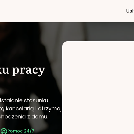
Usł
ku pracy
Ustalanie stosunku
zą kancelarią i otrzymaj
chodzenia z domu.
t
Pomoc 24/7