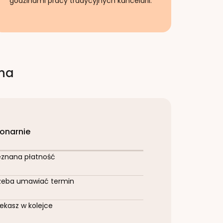
godzinami pracy tradycyjnych kancelarii.
rna
jonarnie
eznana płatność
zeba umawiać termin
ekasz w kolejce