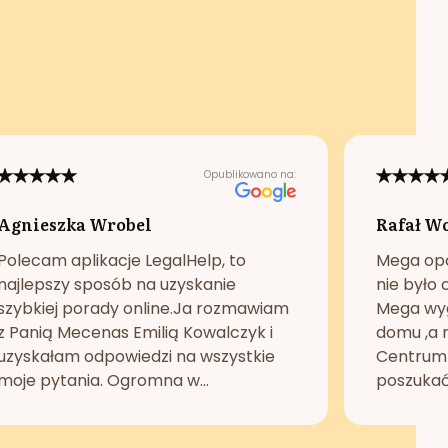
Opublikowano na:
Agnieszka Wrobel
Rafał W
Polecam aplikacje LegalHelp, to
Mega opc
najlepszy sposób na uzyskanie
nie było 
szybkiej porady online.Ja rozmawiam
Mega wyg
z Panią Mecenas Emilią Kowalczyk i
domu ,a n
uzyskałam odpowiedzi na wszystkie
Centrum 
moje pytania. Ogromna w...
poszukać 