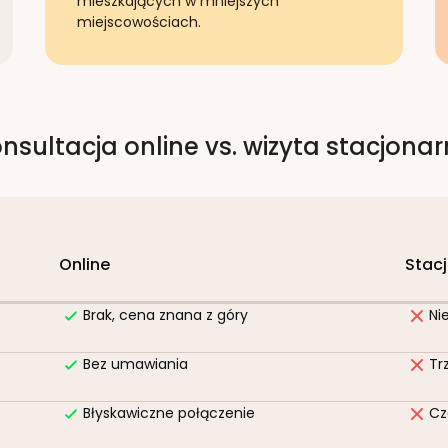
mieszkających w mniejszych
miejscowościach.
nsultacja online vs. wizyta stacjona
Online
Stac
Brak, cena znana z góry
Ni
Bez umawiania
Tr
Błyskawiczne połączenie
Cz