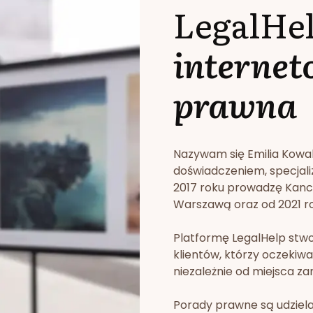
LegalHe
internet
prawna
Nazywam się Emilia Kowa
doświadczeniem, specjali
2017 roku prowadzę Kan
Warszawą oraz od 2021 rok
Platformę LegalHelp stw
klientów, którzy oczekiwa
niezależnie od miejsca za
Porady prawne są udziela