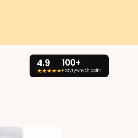
100+
4.9
Pozytywnych opinii