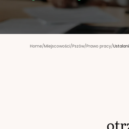
Home
/
Miejscowości
/
Pszów
/
Prawo pracy
/
Ustalan
ot