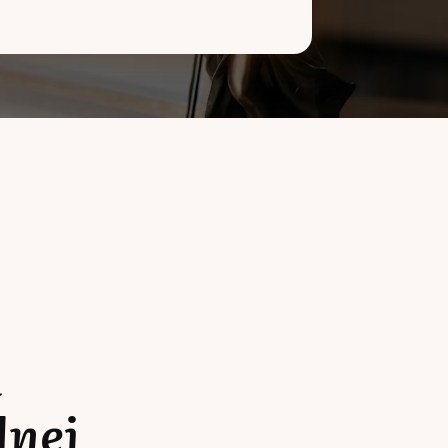
a
lnej