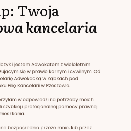
lp: Twoja
owa kancelaria
lczyk i jestem Adwokatem z wieloletnim
zującym się w prawie karnym i cywilnym. Od
celarię Adwokacką w Ząbkach pod
u Filię Kancelarii w Rzeszowie.
orzyłam w odpowiedzi na potrzeby moich
li szybkiej i profesjonalnej pomocy prawnej
mieszkania.
ne bezpośrednio przeze mnie, lub przez