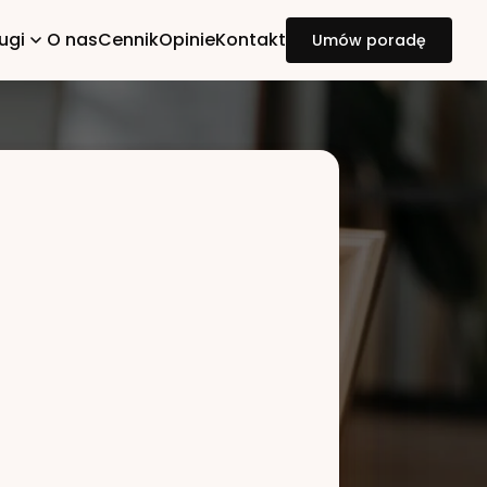
ugi
O nas
Cennik
Opinie
Kontakt
Umów poradę