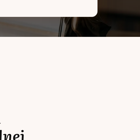
a
lnej