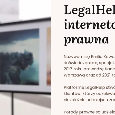
LegalHe
internet
prawna
Nazywam się Emilia Kowa
doświadczeniem, specjali
2017 roku prowadzę Kan
Warszawą oraz od 2021 rok
Platformę LegalHelp stw
klientów, którzy oczekiwa
niezależnie od miejsca za
Porady prawne są udziela