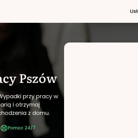
Usł
acy
Pszów
 Wypadki przy pracy w
arią i otrzymaj
chodzenia z domu.
t
Pomoc 24/7