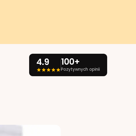
100+
4.9
Pozytywnych opinii