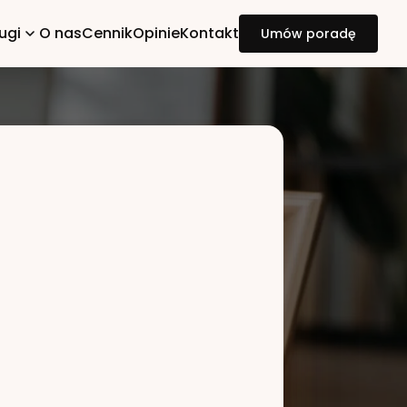
ugi
O nas
Cennik
Opinie
Kontakt
Umów poradę