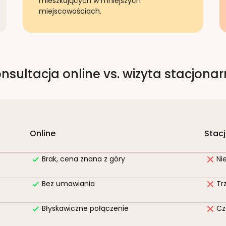
mieszkających w mniejszych
miejscowościach.
nsultacja online vs. wizyta stacjona
Online
Stac
Brak, cena znana z góry
Ni
Bez umawiania
Tr
Błyskawiczne połączenie
Cz