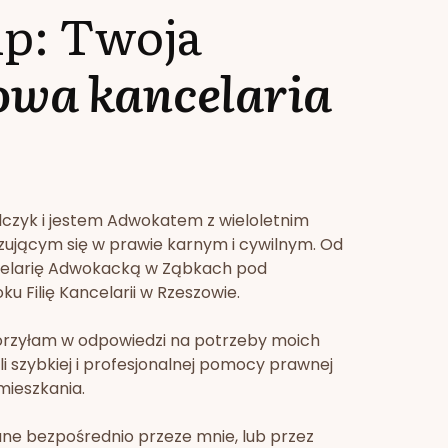
lp: Twoja
owa kancelaria
lczyk i jestem Adwokatem z wieloletnim
zującym się w prawie karnym i cywilnym. Od
celarię Adwokacką w Ząbkach pod
u Filię Kancelarii w Rzeszowie.
orzyłam w odpowiedzi na potrzeby moich
li szybkiej i profesjonalnej pomocy prawnej
mieszkania.
ne bezpośrednio przeze mnie, lub przez