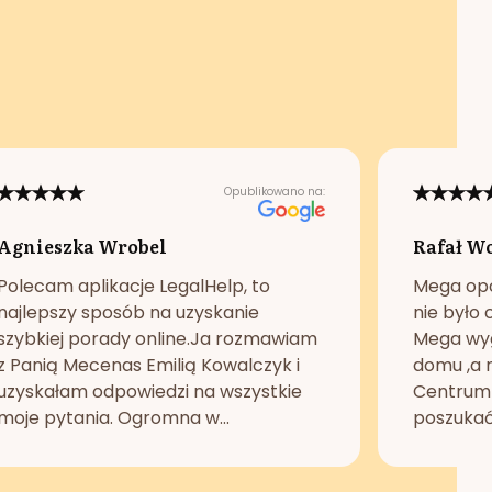
Opublikowano na:
Agnieszka Wrobel
Rafał W
Polecam aplikacje LegalHelp, to
Mega opc
najlepszy sposób na uzyskanie
nie było 
szybkiej porady online.Ja rozmawiam
Mega wyg
z Panią Mecenas Emilią Kowalczyk i
domu ,a n
uzyskałam odpowiedzi na wszystkie
Centrum 
moje pytania. Ogromna w...
poszukać 