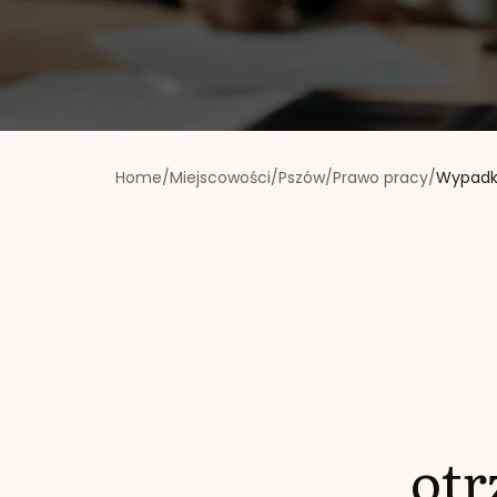
Home
/
Miejscowości
/
Pszów
/
Prawo pracy
/
Wypadki
ot