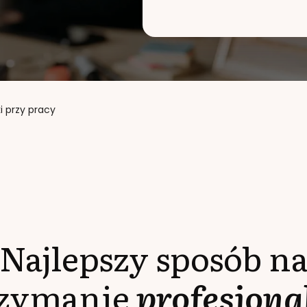
 przy pracy
Najlepszy sposób n
rzymanie
profesjona