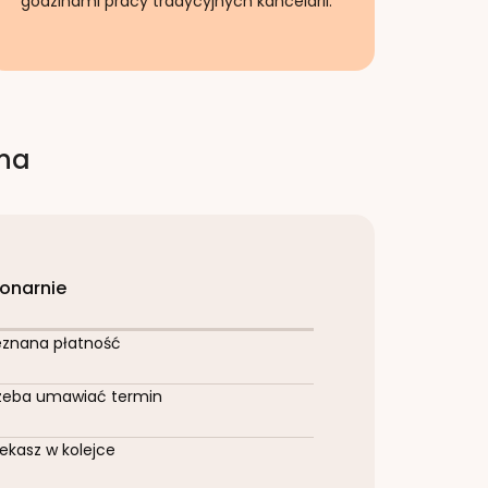
godzinami pracy tradycyjnych kancelarii.
rna
jonarnie
eznana płatność
zeba umawiać termin
ekasz w kolejce