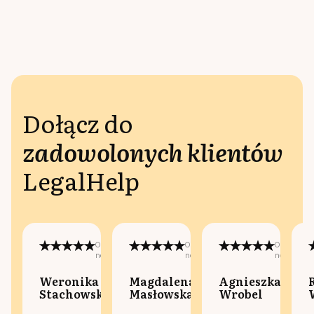
Dołącz do
zadowolonych klientów
LegalHelp
Opublikowano
Opublikowano
Opublikow
na:
na:
na:
Weronika
Magdalena
Agnieszka
Stachowska
Masłowska
Wrobel