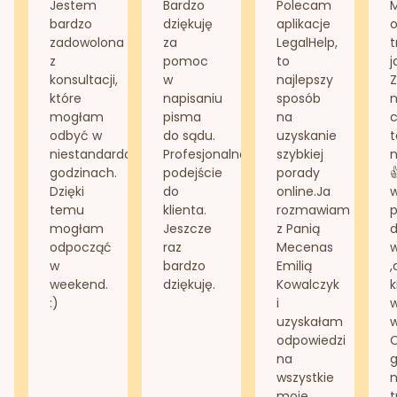
Jestem
Bardzo
Polecam
bardzo
dziękuję
aplikacje
o
zadowolona
za
LegalHelp,
t
z
pomoc
to
j
konsultacji,
w
najlepszy
Z
które
napisaniu
sposób
n
mogłam
pisma
na
odbyć w
do sądu.
uzyskanie
t
niestandardowych
Profesjonalne
szybkiej
n
godzinach.
podejście
porady
Dzięki
do
online.Ja
temu
klienta.
rozmawiam
mogłam
Jeszcze
z Panią
d
odpocząć
raz
Mecenas
w
bardzo
Emilią
,
weekend.
dziękuję.
Kowalczyk
k
:)
i
w
uzyskałam
odpowiedzi
na
g
wszystkie
n
moje
t