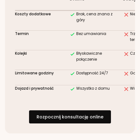
Koszty dodatkowe
Brak, cena znana z
Niez
góry
Termin
Bez umawiania
Trze
term
Kolejki
Błyskawiczne
Czek
połączenie
Limitowane godziny
Dostępność 24/7
Godz
Dojazd i prywatność
Wszystko z domu
Wizy
Rozpocznij konsultację online