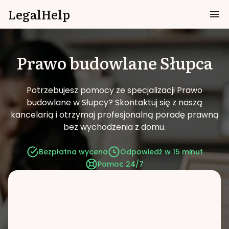
LegalHelp
Prawo budowlane
Słupca
Potrzebujesz pomocy ze specjalizacji Prawo
budowlane w Słupcy?
Skontaktuj się z naszą
kancelarią i otrzymaj profesjonalną poradę prawną
bez wychodzenia z domu.
Bezpłatna wycena
Odpowiedź w 15 minut
Pomoc 24/7