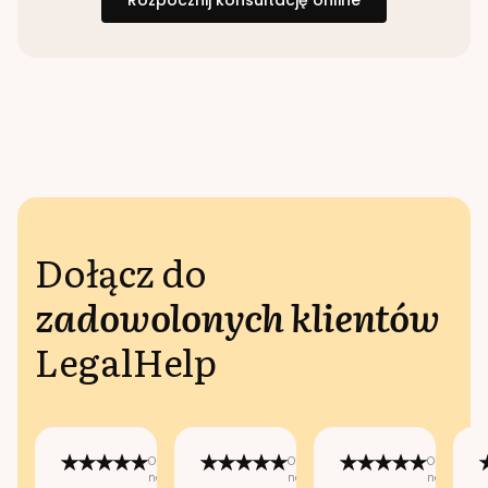
Rozpocznij konsultację online
Dołącz do
zadowolonych klientów
LegalHelp
Opublikowano
Opublikowano
Opublikow
na:
na:
na: