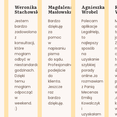
Weronika
Magdalena
Agnieszka
Stachowska
Masłowska
Wrobel
Jestem
Bardzo
Polecam
bardzo
dziękuję
aplikacje
o
zadowolona
za
LegalHelp,
t
z
pomoc
to
j
konsultacji,
w
najlepszy
Z
które
napisaniu
sposób
n
mogłam
pisma
na
odbyć w
do sądu.
uzyskanie
t
niestandardowych
Profesjonalne
szybkiej
n
godzinach.
podejście
porady
Dzięki
do
online.Ja
temu
klienta.
rozmawiam
mogłam
Jeszcze
z Panią
d
odpocząć
raz
Mecenas
w
bardzo
Emilią
,
weekend.
dziękuję.
Kowalczyk
k
:)
i
w
uzyskałam