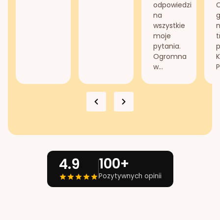
odpowiedzi
na
g
wszystkie
n
moje
t
pytania.
Ogromna
K
w...
P
100+
4.9
Pozytywnych opinii