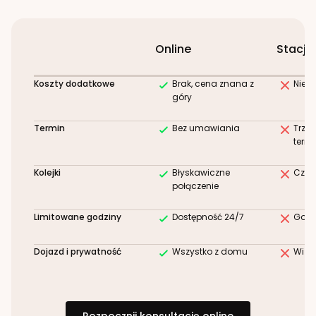
Online
Stacjo
Koszty dodatkowe
Brak, cena znana z
Niez
góry
Termin
Bez umawiania
Trze
term
Kolejki
Błyskawiczne
Czek
połączenie
Limitowane godziny
Dostępność 24/7
Godz
Dojazd i prywatność
Wszystko z domu
Wizy