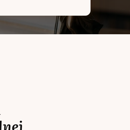
a
lnej