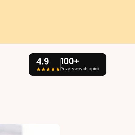
100+
4.9
Pozytywnych opinii