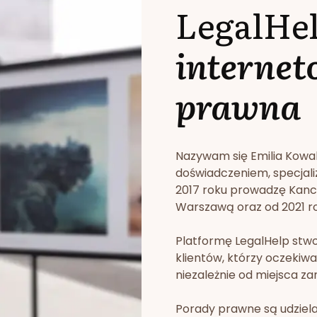
LegalHe
internet
prawna
Nazywam się Emilia Kowa
doświadczeniem, specjali
2017 roku prowadzę Kan
Warszawą oraz od 2021 rok
Platformę LegalHelp stw
klientów, którzy oczekiwa
niezależnie od miejsca za
Porady prawne są udziela