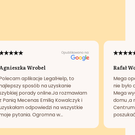
Opublikowano na:
Agnieszka Wrobel
Rafał W
Polecam aplikacje LegalHelp, to
Mega opc
najlepszy sposób na uzyskanie
nie było 
szybkiej porady online.Ja rozmawiam
Mega wyg
z Panią Mecenas Emilią Kowalczyk i
domu ,a n
uzyskałam odpowiedzi na wszystkie
Centrum 
moje pytania. Ogromna w...
poszukać 