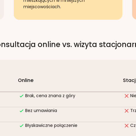
mieszkających w mniejszych
miejscowościach.
nsultacja online vs. wizyta stacjona
Online
Stac
Brak, cena znana z góry
Ni
Bez umawiania
Tr
Błyskawiczne połączenie
Cz