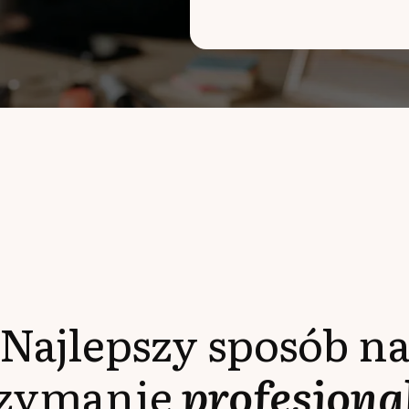
Najlepszy sposób n
rzymanie
profesjona