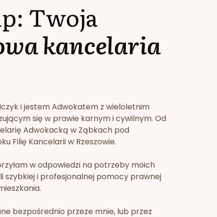
lp: Twoja
owa kancelaria
lczyk i jestem Adwokatem z wieloletnim
zującym się w prawie karnym i cywilnym. Od
celarię Adwokacką w Ząbkach pod
u Filię Kancelarii w Rzeszowie.
orzyłam w odpowiedzi na potrzeby moich
li szybkiej i profesjonalnej pomocy prawnej
mieszkania.
ne bezpośrednio przeze mnie, lub przez