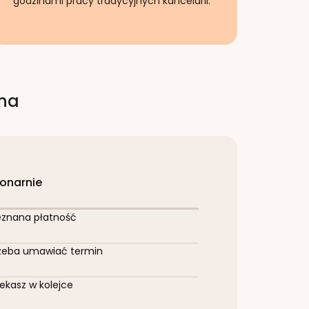
godzinami pracy tradycyjnych kancelarii.
rna
jonarnie
eznana płatność
zeba umawiać termin
ekasz w kolejce