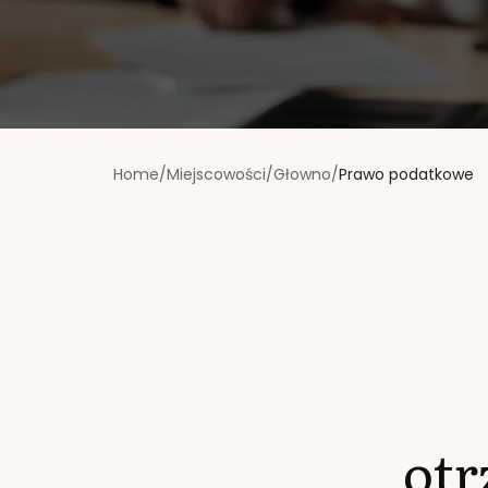
Home
/
Miejscowości
/
Głowno
/
Prawo podatkowe
ot