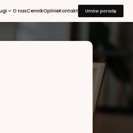
ugi
O nas
Cennik
Opinie
Kontakt
Umów poradę