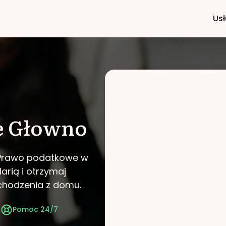
Usł
e
Głowno
i Prawo podatkowe w
arią i otrzymaj
chodzenia z domu.
t
Pomoc 24/7