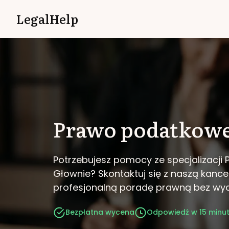
LegalHelp
Prawo podatkow
Potrzebujesz pomocy ze specjalizacj
Głownie?
Skontaktuj się z naszą kancel
profesjonalną poradę prawną bez wy
Bezpłatna wycena
Odpowiedź w 15 minu