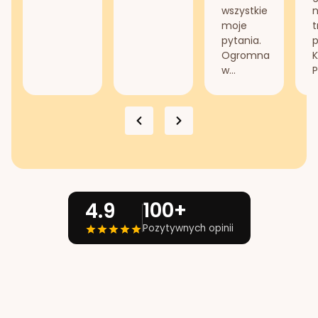
wszystkie
n
moje
t
pytania.
Ogromna
K
w...
P
100+
4.9
Pozytywnych opinii