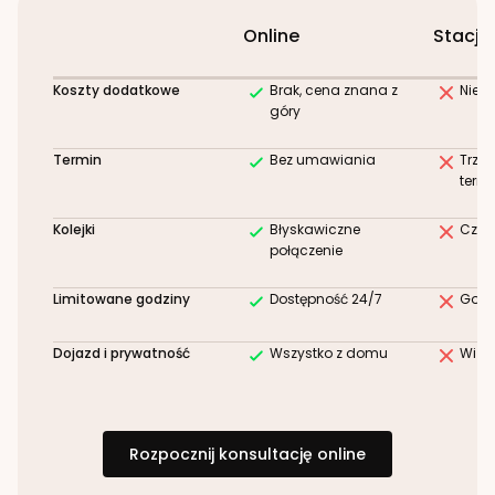
Online
Stacjo
Koszty dodatkowe
Brak, cena znana z
Niez
góry
Termin
Bez umawiania
Trze
term
Kolejki
Błyskawiczne
Czek
połączenie
Limitowane godziny
Dostępność 24/7
Godz
Dojazd i prywatność
Wszystko z domu
Wizy
Rozpocznij konsultację online