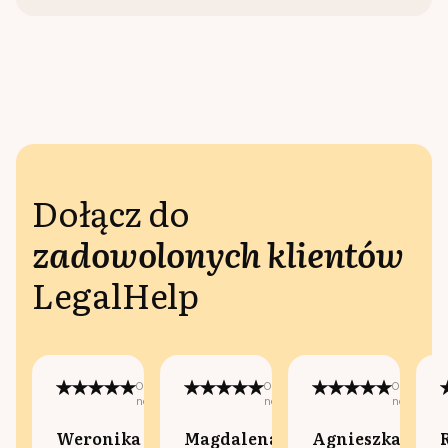
Dołącz do
zadowolonych klientów
LegalHelp
Opublikowano
Opublikowano
Opublikow
na:
na:
na:
Weronika
Magdalena
Agnieszka