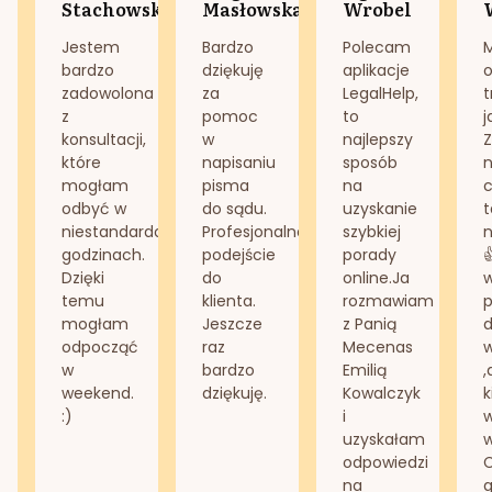
Stachowska
Masłowska
Wrobel
Jestem
Bardzo
Polecam
bardzo
dziękuję
aplikacje
o
zadowolona
za
LegalHelp,
t
z
pomoc
to
j
konsultacji,
w
najlepszy
Z
które
napisaniu
sposób
n
mogłam
pisma
na
odbyć w
do sądu.
uzyskanie
t
niestandardowych
Profesjonalne
szybkiej
n
godzinach.
podejście
porady
Dzięki
do
online.Ja
temu
klienta.
rozmawiam
mogłam
Jeszcze
z Panią
d
odpocząć
raz
Mecenas
w
bardzo
Emilią
,
weekend.
dziękuję.
Kowalczyk
k
:)
i
w
uzyskałam
odpowiedzi
na
g