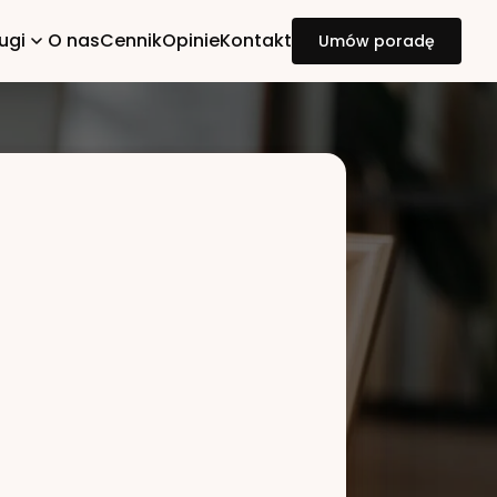
ugi
O nas
Cennik
Opinie
Kontakt
Umów poradę