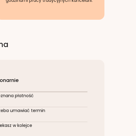
godzinami pracy tradycyjnych kancelarii.
rna
jonarnie
eznana płatność
zeba umawiać termin
ekasz w kolejce