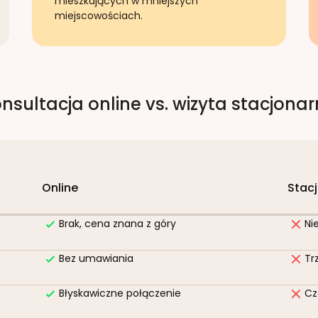
mieszkających w mniejszych
miejscowościach.
nsultacja online vs. wizyta stacjona
Online
Stac
Brak, cena znana z góry
Ni
Bez umawiania
Tr
Błyskawiczne połączenie
Cz