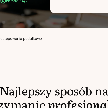
t
Pomoc 24/7
Postępowania podatkowe
Najlepszy sposób n
rzymanie
profesjona