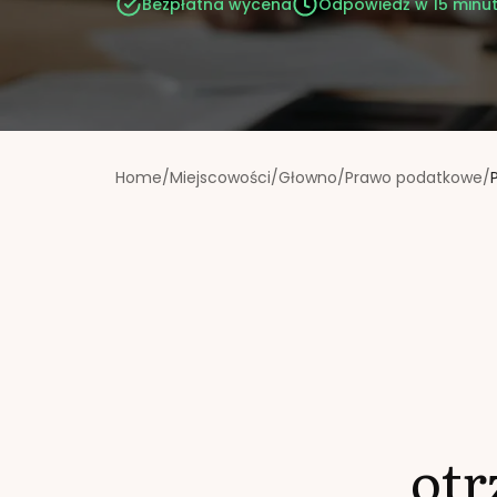
Bezpłatna wycena
Odpowiedź w 15 minu
Home
/
Miejscowości
/
Głowno
/
Prawo podatkowe
/
ot