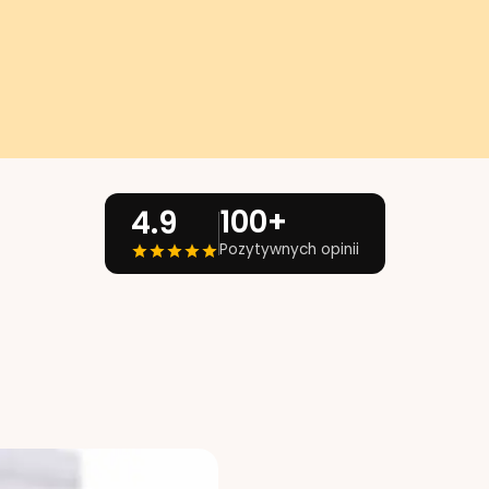
100+
4.9
Pozytywnych opinii