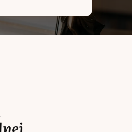
a
lnej