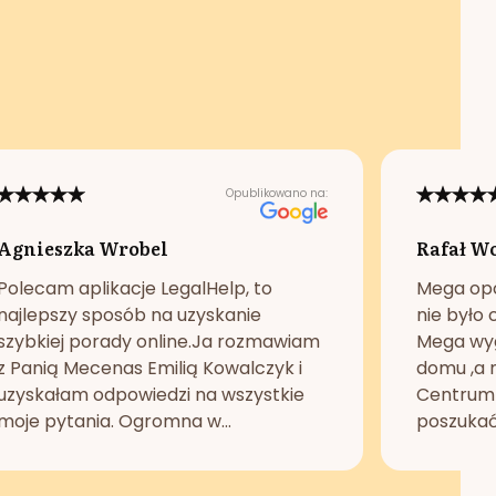
Opublikowano na:
Agnieszka Wrobel
Rafał W
Polecam aplikacje LegalHelp, to
Mega opc
najlepszy sposób na uzyskanie
nie było 
szybkiej porady online.Ja rozmawiam
Mega wyg
z Panią Mecenas Emilią Kowalczyk i
domu ,a n
uzyskałam odpowiedzi na wszystkie
Centrum 
moje pytania. Ogromna w...
poszukać 