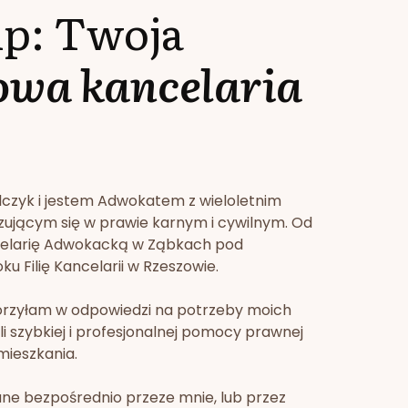
lp: Twoja
owa kancelaria
lczyk i jestem Adwokatem z wieloletnim
zującym się w prawie karnym i cywilnym. Od
celarię Adwokacką w Ząbkach pod
u Filię Kancelarii w Rzeszowie.
orzyłam w odpowiedzi na potrzeby moich
li szybkiej i profesjonalnej pomocy prawnej
mieszkania.
ne bezpośrednio przeze mnie, lub przez