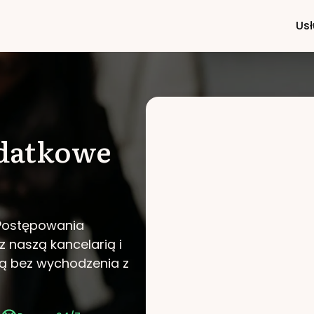
Usł
datkowe
 Postępowania
 z naszą kancelarią i
ą bez wychodzenia z