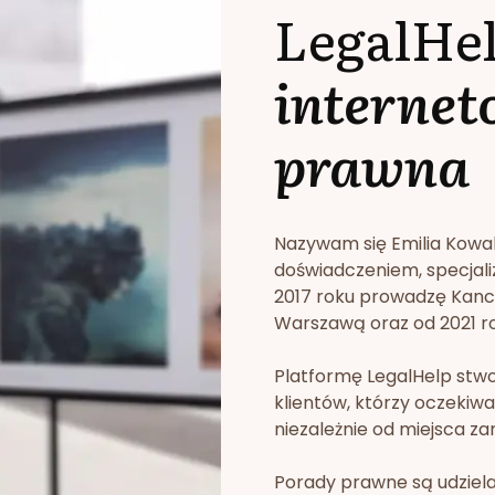
LegalHe
internet
prawna
Nazywam się Emilia Kowa
doświadczeniem, specjali
2017 roku prowadzę Kan
Warszawą oraz od 2021 rok
Platformę LegalHelp stw
klientów, którzy oczekiwa
niezależnie od miejsca za
Porady prawne są udziela