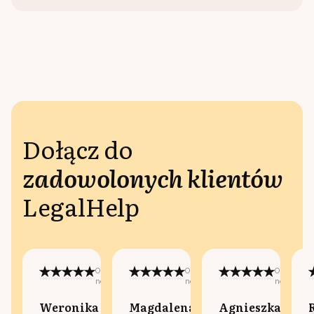
Dołącz do
zadowolonych klientów
LegalHelp
Opublikowano
Opublikowano
Opublikow
na:
na:
na:
Weronika
Magdalena
Agnieszka