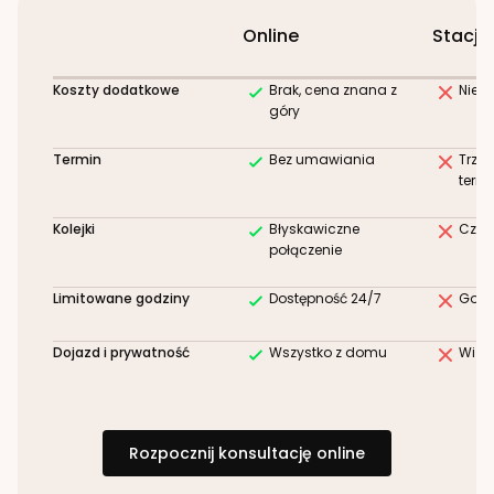
Online
Stacjo
Koszty dodatkowe
Brak, cena znana z
Niez
góry
Termin
Bez umawiania
Trze
term
Kolejki
Błyskawiczne
Czek
połączenie
Limitowane godziny
Dostępność 24/7
Godz
Dojazd i prywatność
Wszystko z domu
Wizy
Rozpocznij konsultację online