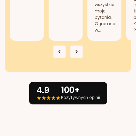
wszystkie
n
moje
t
pytania.
Ogromna
K
w...
P
100+
4.9
Pozytywnych opinii