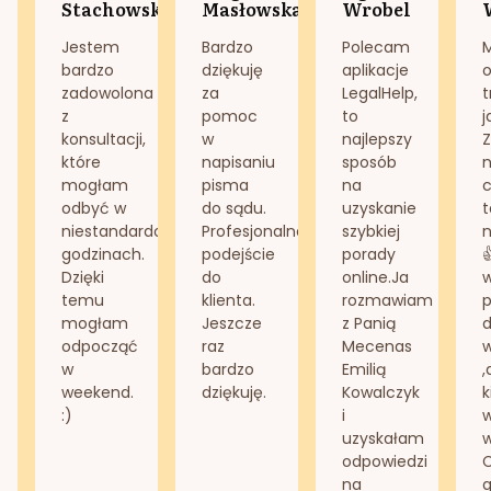
Stachowska
Masłowska
Wrobel
Jestem
Bardzo
Polecam
bardzo
dziękuję
aplikacje
o
zadowolona
za
LegalHelp,
t
z
pomoc
to
j
konsultacji,
w
najlepszy
Z
które
napisaniu
sposób
n
mogłam
pisma
na
odbyć w
do sądu.
uzyskanie
t
niestandardowych
Profesjonalne
szybkiej
n
godzinach.
podejście
porady
Dzięki
do
online.Ja
temu
klienta.
rozmawiam
mogłam
Jeszcze
z Panią
d
odpocząć
raz
Mecenas
w
bardzo
Emilią
,
weekend.
dziękuję.
Kowalczyk
k
:)
i
w
uzyskałam
odpowiedzi
na
g