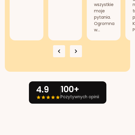
wszystkie
n
moje
t
pytania.
Ogromna
K
w...
P
100+
4.9
Pozytywnych opinii