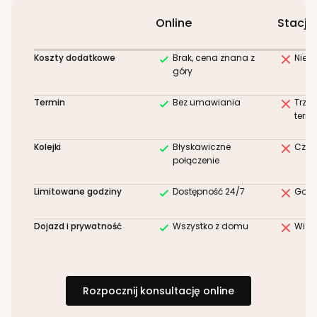
Online
Stacjo
Koszty dodatkowe
Brak, cena znana z
Niez
góry
Termin
Bez umawiania
Trze
term
Kolejki
Błyskawiczne
Czek
połączenie
Limitowane godziny
Dostępność 24/7
Godz
Dojazd i prywatność
Wszystko z domu
Wizy
Rozpocznij konsultację online