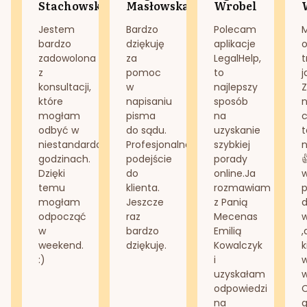
Stachowska
Masłowska
Wrobel
Jestem
Bardzo
Polecam
bardzo
dziękuję
aplikacje
o
zadowolona
za
LegalHelp,
t
z
pomoc
to
j
konsultacji,
w
najlepszy
Z
które
napisaniu
sposób
n
mogłam
pisma
na
odbyć w
do sądu.
uzyskanie
t
niestandardowych
Profesjonalne
szybkiej
n
godzinach.
podejście
porady
Dzięki
do
online.Ja
temu
klienta.
rozmawiam
mogłam
Jeszcze
z Panią
d
odpocząć
raz
Mecenas
w
bardzo
Emilią
,
weekend.
dziękuję.
Kowalczyk
k
:)
i
w
uzyskałam
odpowiedzi
na
g