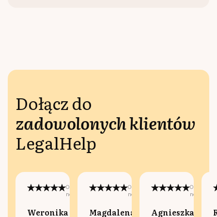
Dołącz do
zadowolonych klientów
LegalHelp
Opublikowano
Opublikowano
Opublikow
na:
na:
na:
Weronika
Magdalena
Agnieszka