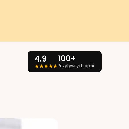
100+
4.9
Pozytywnych opinii