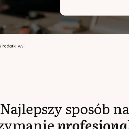
/
Podatki VAT
Najlepszy sposób n
rzymanie
profesjona