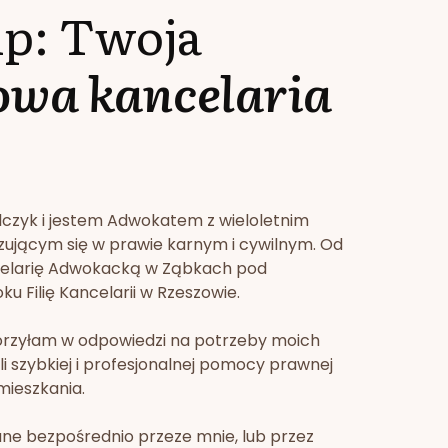
lp: Twoja
owa kancelaria
lczyk i jestem Adwokatem z wieloletnim
zującym się w prawie karnym i cywilnym. Od
celarię Adwokacką w Ząbkach pod
u Filię Kancelarii w Rzeszowie.
orzyłam w odpowiedzi na potrzeby moich
li szybkiej i profesjonalnej pomocy prawnej
mieszkania.
ne bezpośrednio przeze mnie, lub przez