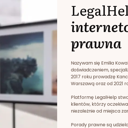
LegalHe
internet
prawna
Nazywam się Emilia Kowa
doświadczeniem, specjali
2017 roku prowadzę Kan
Warszawą oraz od 2021 rok
Platformę LegalHelp stw
klientów, którzy oczekiwa
niezależnie od miejsca za
Porady prawne są udziela