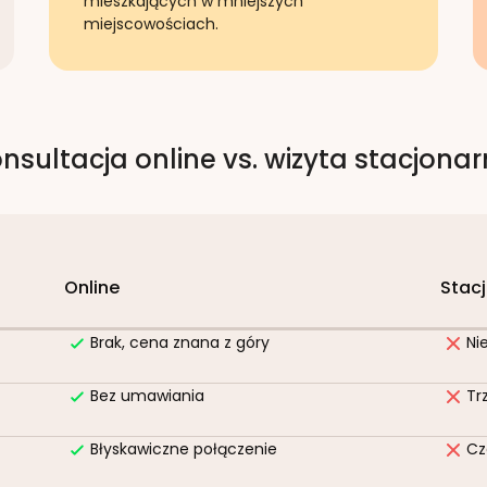
mieszkających w mniejszych
miejscowościach.
nsultacja online vs. wizyta stacjona
Online
Stac
Brak, cena znana z góry
Ni
Bez umawiania
Tr
Błyskawiczne połączenie
Cz