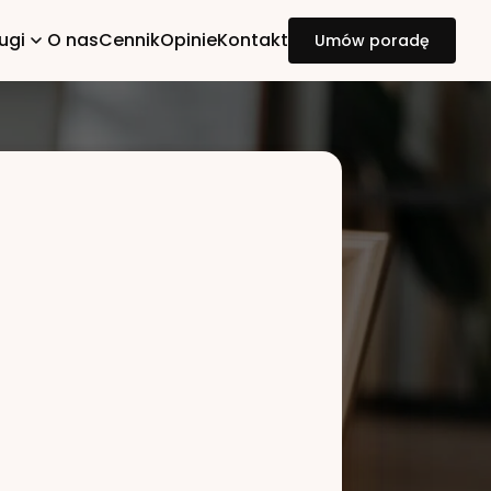
ugi
O nas
Cennik
Opinie
Kontakt
Umów poradę