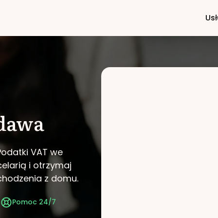
Usł
dawa
Podatki VAT we
elarią i otrzymaj
chodzenia z domu.
t
Pomoc 24/7