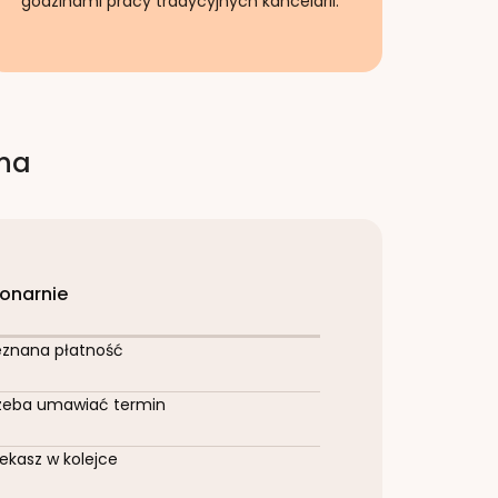
godzinami pracy tradycyjnych kancelarii.
rna
jonarnie
eznana płatność
zeba umawiać termin
ekasz w kolejce