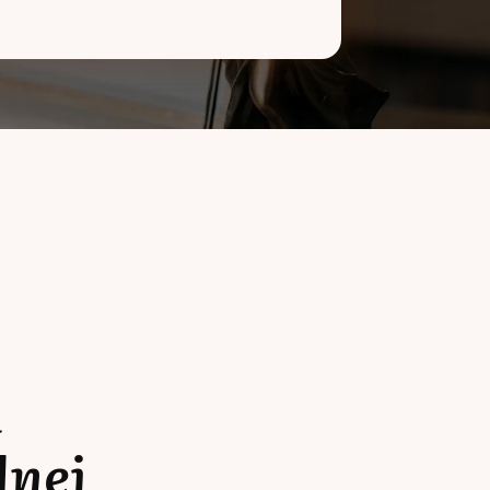
a
lnej