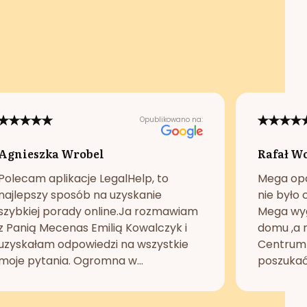
Opublikowano na:
Agnieszka Wrobel
Rafał W
Polecam aplikacje LegalHelp, to
Mega opc
najlepszy sposób na uzyskanie
nie było 
szybkiej porady online.Ja rozmawiam
Mega wyg
z Panią Mecenas Emilią Kowalczyk i
domu ,a n
uzyskałam odpowiedzi na wszystkie
Centrum 
moje pytania. Ogromna w...
poszukać 