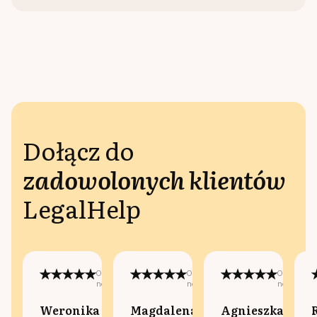
Dołącz do
zadowolonych klientów
LegalHelp
Opublikowano
Opublikowano
Opublikow
na:
na:
na:
Weronika
Magdalena
Agnieszka