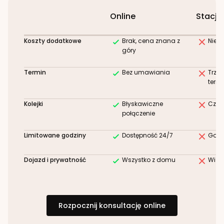
Online
Stacjo
Koszty dodatkowe
Brak, cena znana z
Niez
góry
Termin
Bez umawiania
Trze
term
Kolejki
Błyskawiczne
Czek
połączenie
Limitowane godziny
Dostępność 24/7
Godz
Dojazd i prywatność
Wszystko z domu
Wizy
Rozpocznij konsultację online