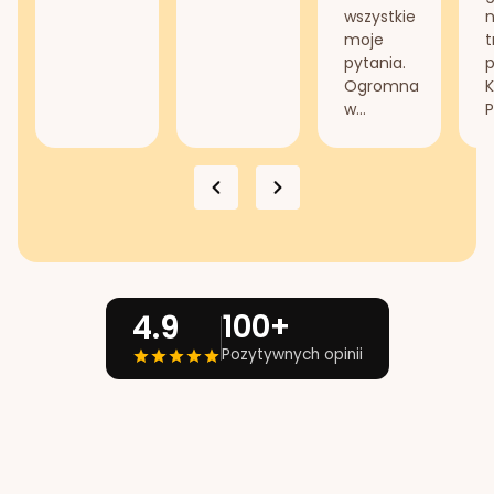
wszystkie
n
moje
t
pytania.
Ogromna
K
w...
P
100+
4.9
Pozytywnych opinii