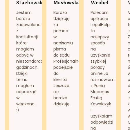
Stachowska
Masłowska
Wrobel
Jestem
Bardzo
Polecam
bardzo
dziękuję
aplikacje
o
zadowolona
za
LegalHelp,
t
z
pomoc
to
j
konsultacji,
w
najlepszy
Z
które
napisaniu
sposób
n
mogłam
pisma
na
odbyć w
do sądu.
uzyskanie
t
niestandardowych
Profesjonalne
szybkiej
n
godzinach.
podejście
porady
Dzięki
do
online.Ja
temu
klienta.
rozmawiam
mogłam
Jeszcze
z Panią
d
odpocząć
raz
Mecenas
w
bardzo
Emilią
,
weekend.
dziękuję.
Kowalczyk
k
:)
i
w
uzyskałam
odpowiedzi
na
g