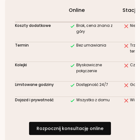
Online
Stacjo
Koszty dodatkowe
Brak, cena znana z
Niez
góry
Termin
Bez umawiania
Trze
term
Kolejki
Błyskawiczne
Czek
połączenie
Limitowane godziny
Dostępność 24/7
Godz
Dojazd i prywatność
Wszystko z domu
Wizy
Rozpocznij konsultację online