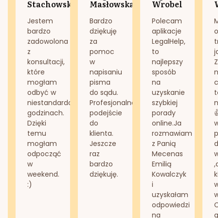
Stachowska
Masłowska
Wrobel
Jestem
Bardzo
Polecam
bardzo
dziękuję
aplikacje
o
zadowolona
za
LegalHelp,
t
z
pomoc
to
j
konsultacji,
w
najlepszy
Z
które
napisaniu
sposób
n
mogłam
pisma
na
odbyć w
do sądu.
uzyskanie
t
niestandardowych
Profesjonalne
szybkiej
n
godzinach.
podejście
porady
Dzięki
do
online.Ja
temu
klienta.
rozmawiam
mogłam
Jeszcze
z Panią
d
odpocząć
raz
Mecenas
w
bardzo
Emilią
,
weekend.
dziękuję.
Kowalczyk
k
:)
i
w
uzyskałam
odpowiedzi
na
g