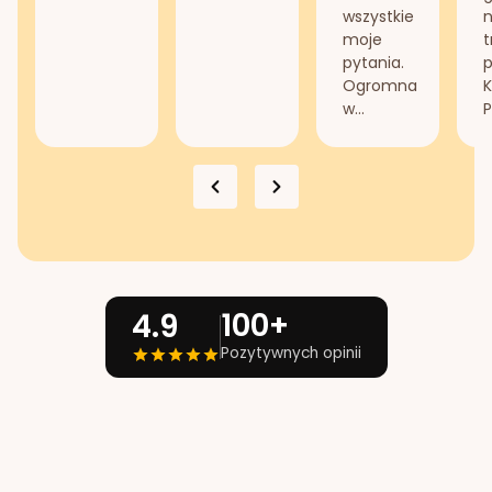
wszystkie
n
moje
t
pytania.
Ogromna
K
w...
P
100+
4.9
Pozytywnych opinii