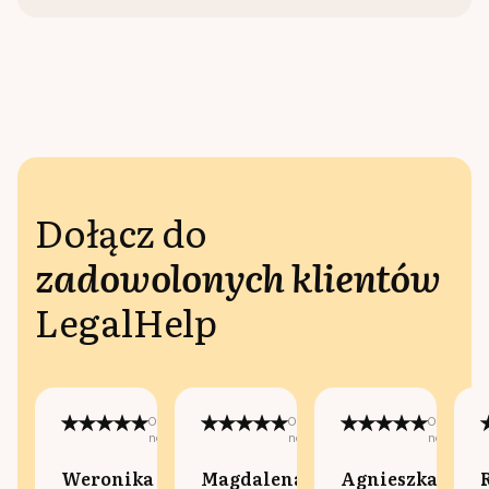
Dołącz do
zadowolonych klientów
LegalHelp
Opublikowano
Opublikowano
Opublikow
na:
na:
na:
Weronika
Magdalena
Agnieszka